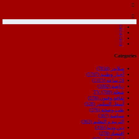
Categories
سلايدر
(7834)
أخبار وطنية
(5707)
24 ساعة
(1315)
رياضة
(1002)
شعلة TV
(709)
ثقافة وفنون
(578)
أسفل السليدر
(528)
طب وصحة
(376)
سياسة
(367)
التربية و التعليم
(363)
دين ودنيا
(356)
اقتصاد
(278)