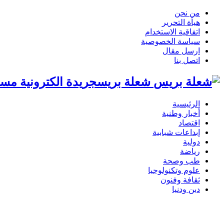
من نحن
هيأة التحرير
اتفاقية الاستخدام
سياسة الخصوصية
ارسل مقال
اتصل بنا
شعلة بريسجريدة الكترونية مست
الرئيسية
أخبار وطنية
اقتصاد
إبداعات شبابية
دولية
رياضة
طب وصحة
علوم وتكنولوجيا
ثقافة وفنون
دين ودنيا