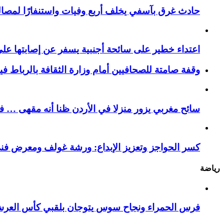
حادث غرق بآسفي يخلف أربع وفيات واستنفارًا لمصالح 
اعتداء خطير على سائحة أجنبية يسفر عن إصابتها ع
وقفة صامتة للصحافيين أمام وزارة الثقافة بالرباط ف
سائح مغربي يزور منزلا في الأردن ظنا أنه مقهى … فيست
كسر الحواجز وتعزيز الإبداع: ورشة غولف ومعرض فن
رياضة
فرس الحمراء ونجاح سوس يتوجان بلقبي كأس العر