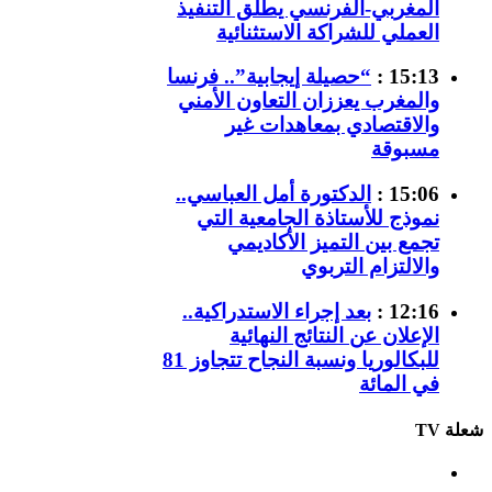
المغربي-الفرنسي يطلق التنفيذ
العملي للشراكة الاستثنائية
15:13 :
“حصيلة إيجابية”.. فرنسا
والمغرب يعززان التعاون الأمني
والاقتصادي بمعاهدات غير
مسبوقة
15:06 :
الدكتورة أمل العباسي..
نموذج للأستاذة الجامعية التي
تجمع بين التميز الأكاديمي
والالتزام التربوي
12:16 :
بعد إجراء الاستدراكية..
الإعلان عن النتائج النهائية
للبكالوريا ونسبة النجاح تتجاوز 81
في المائة
شعلة TV