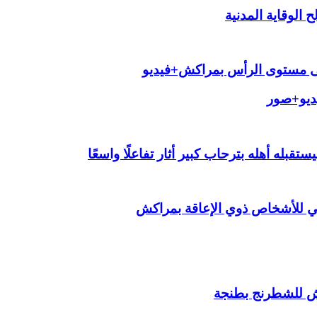
الوقاية المدنية
لى مستوى الرأس بمراكش+فيديو
يديو+صور
قبله أهله بترحاب كبير أثار تفاعلًا واسعًا
ي للأشخاص ذوي الإعاقة بمراكش
ش للشطرنج بطنجة