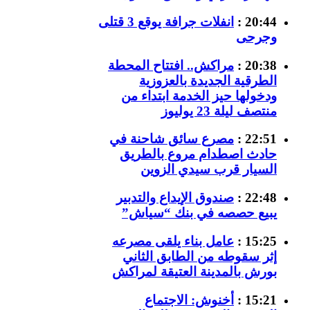
20:44 :
انفلات جرافة يوقع 3 قتلى
وجرحى
20:38 :
مراكش.. افتتاح المحطة
الطرقية الجديدة بالعزوزية
ودخولها حيز الخدمة ابتداء من
منتصف ليلة 23 يوليوز
22:51 :
مصرع سائق شاحنة في
حادث اصطدام مروع بالطريق
السيار قرب سيدي الزوين
22:48 :
صندوق الإيداع والتدبير
يبيع حصصه في بنك “سياش”
15:25 :
عامل بناء يلقى مصرعه
إثر سقوطه من الطابق الثاني
بورش بالمدينة العتيقة لمراكش
15:21 :
أخنوش: الاجتماع