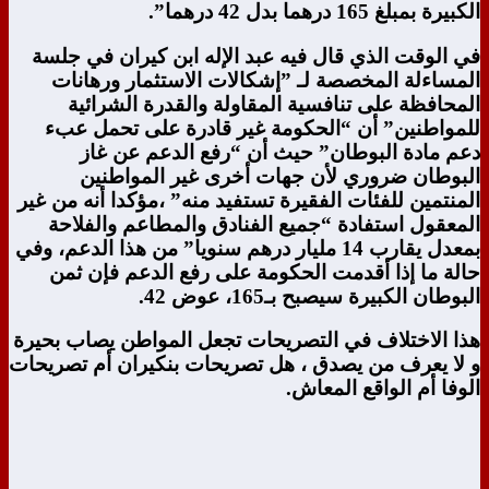
الكبيرة بمبلغ 165 درهما بدل 42 درهما”.
في الوقت الذي قال فيه عبد الإله ابن كيران في جلسة
المساءلة المخصصة لـ ”إشكالات الاستثمار ورهانات
المحافظة على تنافسية المقاولة والقدرة الشرائية
للمواطنين” أن “الحكومة غير قادرة على تحمل عبء
دعم مادة البوطان” حيث أن “رفع الدعم عن غاز
البوطان ضروري لأن جهات أخرى غير المواطنين
المنتمين للفئات الفقيرة تستفيد منه” ،مؤكدا أنه من غير
المعقول استفادة “جميع الفنادق والمطاعم والفلاحة
بمعدل يقارب 14 مليار درهم سنويا” من هذا الدعم، وفي
حالة ما إذا أقدمت الحكومة على رفع الدعم فإن ثمن
البوطان الكبيرة سيصبح بـ165، عوض 42.
هذا الاختلاف في التصريحات تجعل المواطن يصاب بحيرة
و لا يعرف من يصدق ، هل تصريحات بنكيران أم تصريحات
الوفا أم الواقع المعاش.