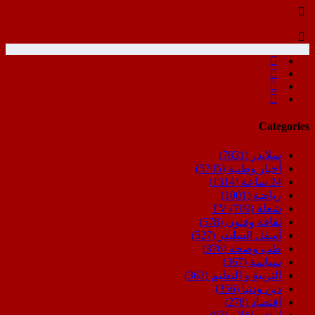
Categories
سلايدر
(7831)
أخبار وطنية
(5705)
24 ساعة
(1314)
رياضة
(1001)
شعلة TV
(709)
ثقافة وفنون
(578)
أسفل السليدر
(527)
طب وصحة
(376)
سياسة
(367)
التربية و التعليم
(363)
دين ودنيا
(356)
اقتصاد
(278)