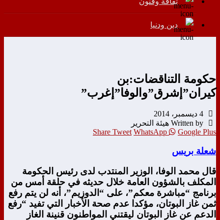
ثقافة وفنون
دين ودنيا
حكومة التناقضات:بن
كيران”إشرق”والوفا”إغرب”
4 ديسمبر، 2014
Written by هيئة التحرير
Share
Tweet
WhatsApp
Google Plus
شعلة بريس
قال محمد الوفا، الوزير المنتدب لدى رئيس الحكومة
المكلف بالشؤون العامة خلال حديثه في حلقة أمس من
برنامج “مباشرة معكم”، على “الدوزيم”، أنه لن يتم رفع
ثمن غاز البوتان، مؤكدا عدم صحة الأخبار التي تفيد “رفع
الدعم عن غاز البوتان ليقتني المواطنون قنينة الغاز