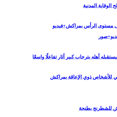
الوقاية المدنية
لى مستوى الرأس بمراكش+فيديو
يديو+صور
قبله أهله بترحاب كبير أثار تفاعلًا واسعًا
ي للأشخاص ذوي الإعاقة بمراكش
ش للشطرنج بطنجة