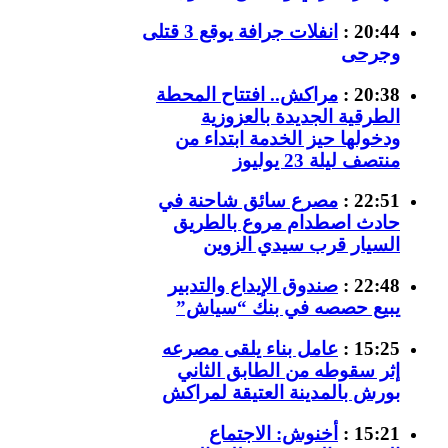
20:44 :
انفلات جرافة يوقع 3 قتلى
وجرحى
20:38 :
مراكش.. افتتاح المحطة
الطرقية الجديدة بالعزوزية
ودخولها حيز الخدمة ابتداء من
منتصف ليلة 23 يوليوز
22:51 :
مصرع سائق شاحنة في
حادث اصطدام مروع بالطريق
السيار قرب سيدي الزوين
22:48 :
صندوق الإيداع والتدبير
يبيع حصصه في بنك “سياش”
15:25 :
عامل بناء يلقى مصرعه
إثر سقوطه من الطابق الثاني
بورش بالمدينة العتيقة لمراكش
15:21 :
أخنوش: الاجتماع