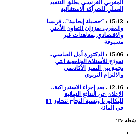
المغربي-الفرنسي يطلق التنفيذ
العملي للشراكة الاستثنائية
15:13 :
“حصيلة إيجابية”.. فرنسا
والمغرب يعززان التعاون الأمني
والاقتصادي بمعاهدات غير
مسبوقة
15:06 :
الدكتورة أمل العباسي..
نموذج للأستاذة الجامعية التي
تجمع بين التميز الأكاديمي
والالتزام التربوي
12:16 :
بعد إجراء الاستدراكية..
الإعلان عن النتائج النهائية
للبكالوريا ونسبة النجاح تتجاوز 81
في المائة
شعلة TV