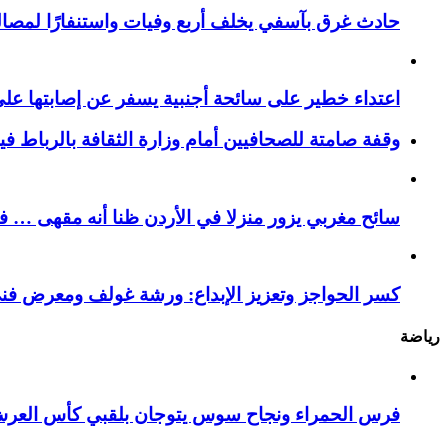
حادث غرق بآسفي يخلف أربع وفيات واستنفارًا لمصالح 
اعتداء خطير على سائحة أجنبية يسفر عن إصابتها ع
وقفة صامتة للصحافيين أمام وزارة الثقافة بالرباط ف
سائح مغربي يزور منزلا في الأردن ظنا أنه مقهى … فيست
كسر الحواجز وتعزيز الإبداع: ورشة غولف ومعرض فن
رياضة
فرس الحمراء ونجاح سوس يتوجان بلقبي كأس العر