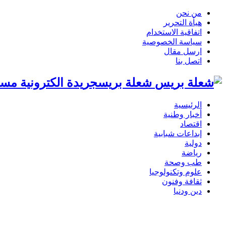
من نحن
هيأة التحرير
اتفاقية الاستخدام
سياسة الخصوصية
ارسل مقال
اتصل بنا
شعلة بريسجريدة الكترونية مست
الرئيسية
أخبار وطنية
اقتصاد
إبداعات شبابية
دولية
رياضة
طب وصحة
علوم وتكنولوجيا
ثقافة وفنون
دين ودنيا