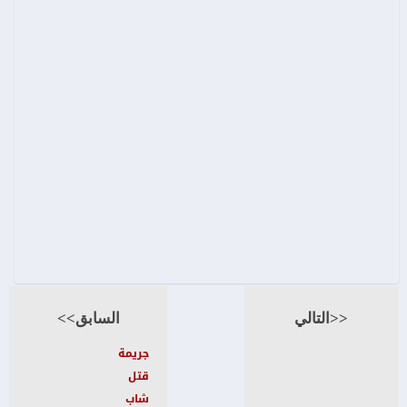
<<التالي
السابق>>
جريمة
قتل
شاب