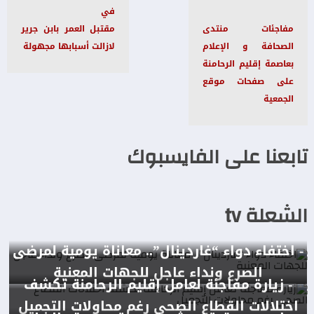
في
مفاجئات منتدى
مقتبل العمر بابن جرير
الصحافة و الإعلام
لازالت أسبابها مجهولة
بعاصمة إقليم الرحامنة
على صفحات موقع
الجمعية
تابعنا على الفايسبوك
الشعلة tv
- اختفاء دواء “غاردينال”.. معاناة يومية لمرضى
الصرع ونداء عاجل للجهات المعنية
- زيارة مفاجئة لعامل إقليم الرحامنة تكشف
اختلالات القطاع الصحي رغم محاولات التجميل