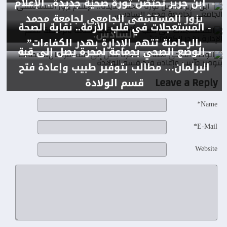
- ابن جرير تحتضن ثورة صحية جديدة.. الإعلام
يزور المستشفى الجامعي لجامعة محمد
- المستعجلات في قلب الأزمة.. نقابة الصحة
السادس.
بالرحامنة تتهم الإدارة بهدر الكفاءات”
- الوضع الصحي بجماعة لمحرة يصل إلى قبة
البرلمان… مطالب بتوفير طبيب وإعادة فتح
Leave a Reply
قسم الولادة
Name*
E-Mail*
Website