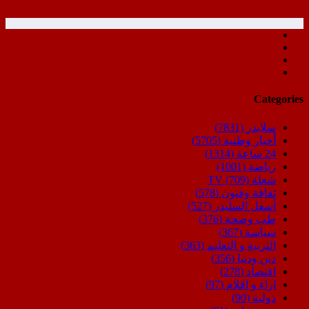
Categories
سلايدر
(7831)
أخبار وطنية
(5705)
24 ساعة
(1314)
رياضة
(1001)
شعلة TV
(709)
ثقافة وفنون
(578)
أسفل السليدر
(527)
طب وصحة
(376)
سياسة
(367)
التربية و التعليم
(363)
دين ودنيا
(356)
اقتصاد
(278)
اراء و اقلام
(97)
دولية
(90)