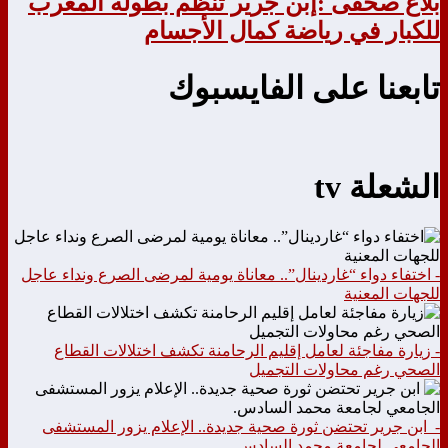
بلاغ صحفى :إبن جرير تنظم بطولة المغرب
للكبار في رياضة كمال الأجسام
تابعنا على الفايسبوك
الشعلة tv
- اختفاء دواء “غاردينال”.. معاناة يومية لمرضى الصرع ونداء عاجل
للجهات المعنية
- زيارة مفاجئة لعامل إقليم الرحامنة تكشف اختلالات القطاع
الصحي رغم محاولات التجميل
- ابن جرير تحتضن ثورة صحية جديدة.. الإعلام يزور المستشفى
الجامعي لجامعة محمد السادس.