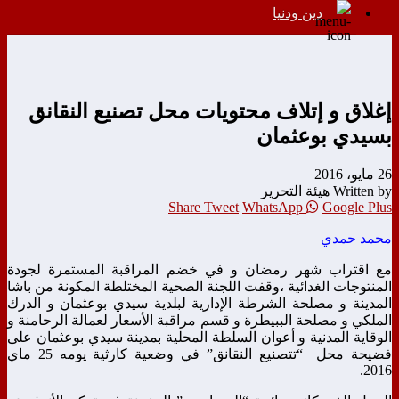
دين ودنيا
إغلاق و إتلاف محتويات محل تصنيع النقانق
بسيدي بوعثمان
26 مايو، 2016
Written by هيئة التحرير
Share
Tweet
WhatsApp
Google Plus
محمد حمدي
مع اقتراب شهر رمضان و في خضم المراقبة المستمرة لجودة
المنتوجات الغدائية ،وقفت اللجنة الصحية المختلطة المكونة من باشا
المدينة و مصلحة الشرطة الإدارية لبلدية سيدي بوعثمان و الدرك
الملكي و مصلحة الببيطرة و قسم مراقبة الأسعار لعمالة الرحامنة و
الوقاية المدنية و أعوان السلطة المحلية بمدينة سيدي بوعثمان على
فضيحة محل “تتصنيع النقانق” في وضعية كارثية يومه 25 ماي
2016.