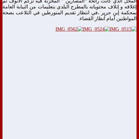
المحل الذي كانت رائحة “المصارين ” المخزنة فيه تزكم الأنوف تم
إغلاقه و إتلاف محتوياته بالمطرح البلدي بتعليمات من النيابة العامة
بمحكمة إبن جرير ،في انتظار تقديم المتورطين في التلاعب بصحة
المواطنين أمام أنظار القضاء.