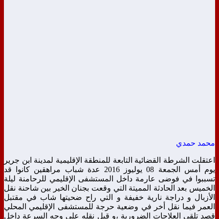
محمد حمدي
اعتقلت الشرطة القضائية التابعة للمنطقة الإقليمية لمدينة ابن جرير
يوم أمس الجمعة 08 يوليوز 2016
عدة شباب مراهقين كانوا قد
تسببوا في فوضى عارمة داخل المستشفى الإقليمي للرحامنة ليلة
الخميس بعد الحادثة المميتة التي وقعت بجنان الخير بين شاحنة نقل
الأزبال و دراجة نارية خفيفة و التي راح ضحيتها شاب في مقتبل
العمر فيما نقل أخر في وضعية حرجة للمستشفى الإقليمي المحلي
قصد تلقي العلاجات الضرورية ،و قبل نقله على وجه السرعة داخل