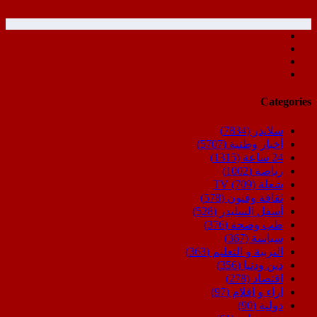
Categories
سلايدر
(7834)
أخبار وطنية
(5707)
24 ساعة
(1315)
رياضة
(1002)
شعلة TV
(709)
ثقافة وفنون
(578)
أسفل السليدر
(528)
طب وصحة
(376)
سياسة
(367)
التربية و التعليم
(363)
دين ودنيا
(356)
اقتصاد
(278)
اراء و اقلام
(97)
دولية
(90)