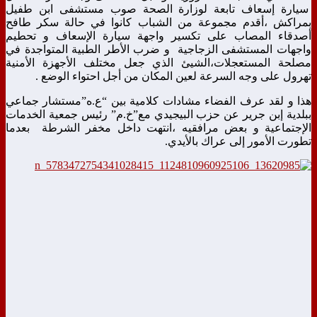
سيارة إسعاف تابعة لوزارة الصحة صوب مستشفى ابن طفيل
بمراكش ،أقدم مجموعة من الشباب كانوا في حالة سكر طافح
أصدقاء المصاب على تكسير واجهة سيارة الإسعاف و تحطيم
واجهات المستشفى الزجاجية و ضرب الأطر الطبية المتواجدة في
مصلحة المستعجلات،الشيئ الذي جعل مختلف الأجهزة الأمنية
تهرول على وجه السرعة لعين المكان من أجل احتواء الوضع .
هذا و لقد عرف الفضاء مشادات كلامية بين “ع.ه”مستشار جماعي
ببلدية إبن جرير عن حزب البيجيدي مع”خ.م” رئيس جمعية الخدمات
الإجتماعية و بعض مرافقيه ،انتهت داخل مخفر الشرطة بعدما
تطورت الأمور إلى عراك بالأيدي.