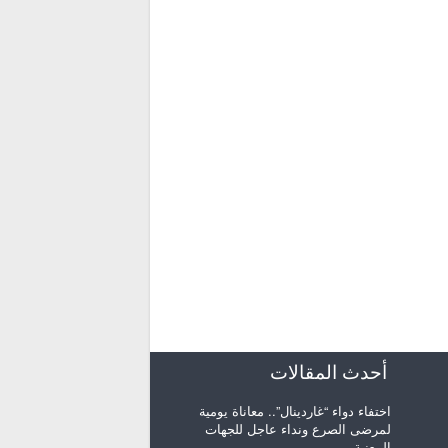
أحدث المقالات
اختفاء دواء “غاردينال”.. معاناة يومية
لمرضى الصرع ونداء عاجل للجهات
المعنية