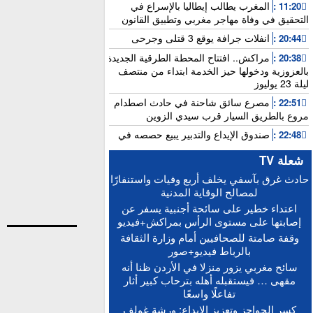
المغرب يطالب إيطاليا بالإسراع في
11:20 :
التحقيق في وفاة مهاجر مغربي وتطبيق القانون
انفلات جرافة يوقع 3 قتلى وجرحى
20:44 :
مراكش.. افتتاح المحطة الطرقية الجديدة
20:38 :
بالعزوزية ودخولها حيز الخدمة ابتداء من منتصف
ليلة 23 يوليوز
مصرع سائق شاحنة في حادث اصطدام
22:51 :
مروع بالطريق السيار قرب سيدي الزوين
صندوق الإيداع والتدبير يبيع حصصه في
22:48 :
بنك “سياش”
شعلة TV
عامل بناء يلقى مصرعه إثر سقوطه من
15:25 :
حادث غرق بآسفي يخلف أربع وفيات واستنفارًا
الطابق الثاني بورش بالمدينة العتيقة لمراكش
لمصالح الوقاية المدنية
أخنوش: الاجتماع المغربي-الفرنسي يطلق
15:21 :
اعتداء خطير على سائحة أجنبية يسفر عن
التنفيذ العملي للشراكة الاستثنائية
إصابتها على مستوى الرأس بمراكش+فيديو
“حصيلة إيجابية”.. فرنسا والمغرب يعززان
15:13 :
وقفة صامتة للصحافيين أمام وزارة الثقافة
التعاون الأمني والاقتصادي بمعاهدات غير مسبوقة
بالرباط فيديو+صور
الدكتورة أمل العباسي.. نموذج للأستاذة
15:06 :
سائح مغربي يزور منزلا في الأردن ظنا أنه
الجامعية التي تجمع بين التميز الأكاديمي والالتزام
مقهى … فيستقبله أهله بترحاب كبير أثار
التربوي
تفاعلًا واسعًا
بعد إجراء الاستدراكية.. الإعلان عن النتائج
12:16 :
كسر الحواجز وتعزيز الإبداع: ورشة غولف