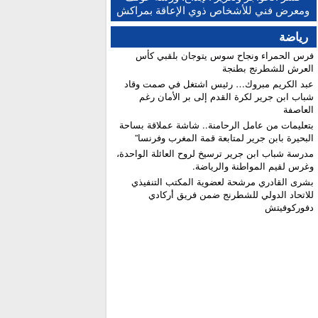
النهائية للبكالوريا ونسبة النجاح تتجاوز 81 في المائة
ومعرض فني للأشخاص ذوي الإعاقة بمراكش
رياضة
فرس الحمراء ونجاح سوس يتوجان بلقبي كأس
العرش للشطرنج بطنجة
عبد الكريم مبروك… رئيس اشتغل في صمت وقاد
شباب ابن جرير لكرة القدم إلى بر الأمان رغم
العاصفة
بتعليمات من عامل الرحامنة.. شاشة عملاقة بساحة
البحيرة بابن جرير لمتابعة قمة المغرب وفرنسا”
​مدرسة شباب ابن جرير ترسيخ لروح العائلة الواحدة،
وغرس لقيم المواطنة والرياضة.
بشرى القادري مرشحة لعضوية المكتب التنفيذي
للاتحاد الدولي للشطرنج ضمن فريق أركادي
دفوركوفيتش