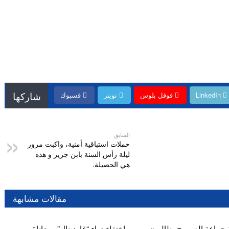
شاركها
LinkedIn
قوقل بلوس
تويتر
فسبوك
السابق
حملات استباقية أمنية، واكبت مرور
ليلة رأس السنة بابن جرير و هذه
هي الحصيلة.
مقالات مشابهة
 جماعة الصهريج يطالبون
اختفاء دواء “غاردينال”.. معاناة