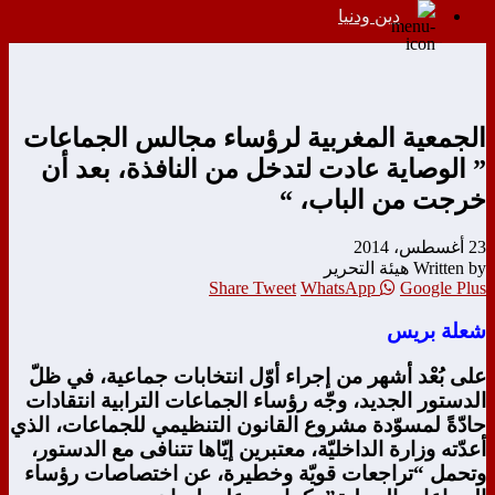
دين ودنيا
الجمعية المغربية لرؤساء مجالس الجماعات
” الوصاية عادت لتدخل من النافذة، بعد أن
خرجت من الباب، “
23 أغسطس، 2014
Written by هيئة التحرير
Share
Tweet
WhatsApp
Google Plus
شعلة بريس
على بُعْد أشهر من إجراء أوّل انتخابات جماعية، في ظلّ
الدستور الجديد، وجّه رؤساء الجماعات الترابية انتقادات
حادّةً لمسوّدة مشروع القانون التنظيمي للجماعات، الذي
أعدّته وزارة الداخليّة، معتبرين إيّاها تتنافى مع الدستور،
وتحمل “تراجعات قويّة وخطيرة، عن اختصاصات رؤساء