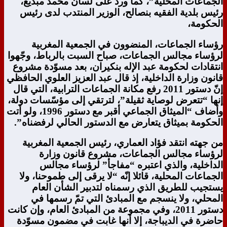
الجماعات المحلية”، كما ورد على لسان محمد مبديع،
رئيس بلدية الفقيه بنصالح، الوزير المنتدب لدى رئيس
الحكومة،
رؤساء الجماعات، المنضوون في الجمعية المغربية
لرؤساء مجالس الجماعات، صباح السبت بالرباط، وجّهوا
انتقادات لحكومة عبد الإله بنكيران، بعد مسوّدة مشروع
قانون وزارة الداخلية، إذ قال عبد العزيز العلوي الحافظي
إنّ دستور 2011 رفع مكانة الجماعات الترابية، التي قال
إنها “تتعرض لوصاية ثقيلة”، لترتقي إلى مؤسّسات دولة،
وأضاف “الميثاق الجماعي أقبر مع دستور 1996، ولو أتت
الحكومة بميثاق يتعارض مع الدستور الحالي لرفضناه”.
من جهته انتقد فؤاد العماري، رئيس الجمعية المغربية
لرؤساء مجالس الجماعات، مشروع قانون وزارة
الداخلية، والذي اعتبره “مفاجأ” لرؤساء مجالس
الجماعات المحلية، قائلا إنّه “لا يرقى إلى طموحنا، ولا
يستجيب للطريق الذي رسمناه لتدبير الشأن العام
المحلي، ولا ينسجم مع المبادئ التي تمّ رسمها في
دستور 2011، وفي مجموعة من المبادئ العام، وإن كانت
حاضرة في الديباجة، إلا أنها غابت في مضمون مسوّدة