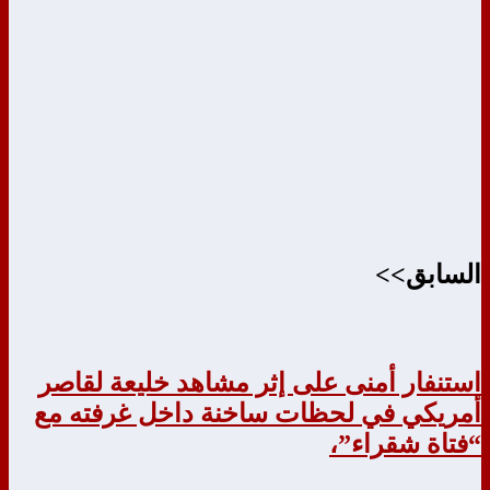
السابق>>
استنفار أمنى على إثر مشاهد خليعة لقاصر
أمريكي في لحظات ساخنة داخل غرفته مع
“فتاة شقراء”،