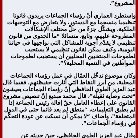
المشروع”.
واستطرد العماري أنّ رؤساء الجماعات يريدون قانونا
تنظيميا منسجما مع الدستور، ولا يتعارض مع التوجيهات
الملكية، ويشكّل جزءً من حلّ مختلف الإشكالات
المطروحة عليهم، وتابع، متسائلا “ما الجدوى من قانون
تنظيمي لا يقدّم أجوبة للمشاكل التي نواجهها في حياتنا
اليومية، وكيف يمكن لقانون تنظيمي لا يستجيب
لطموحات المنتخبين المحليين أن يستجيب لطموحات
المواطنين في التنمية المحلية؟”.
وكان موضوع تدخّل العمّال في عمل رؤساء الجماعات
المحلية، من أبرز النقاط التي أثارت حفيظتهم، ففيما قال
عبد العزيز العلوي الحافظي إنّ رؤساء الجماعات يعيشون
“تحت وصاية ثقيلة”، قال محمد مبديع إنّ تنصيص مشروع
القانون على إعطاء العامل حقّ إقالة رئيس الجماعة إذا
لم يطّبق التعليمات، “منطق لم يعد قائما حتى في الدول
المتخلفة”، وأضاف “لا يمكن أن نسكت عن عودة التحكّم
في رؤساء الجماعات”.
وقال عبد العزيز العلوي الحافظي، حينَ حديثه عن