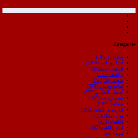
Categories
سلايدر
(7831)
أخبار وطنية
(5705)
24 ساعة
(1314)
رياضة
(1001)
شعلة TV
(709)
ثقافة وفنون
(578)
أسفل السليدر
(527)
طب وصحة
(376)
سياسة
(367)
التربية و التعليم
(363)
دين ودنيا
(356)
اقتصاد
(278)
اراء و اقلام
(97)
دولية
(90)