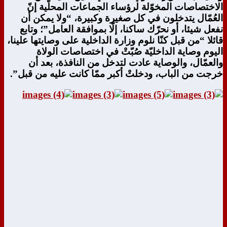
الاختصاصات المخوّلة لرؤساء الجماعات المحلّية إنّ
العُمّال يتدخلون في كل صغيرة وكبيرة، “ولا يمكن أن
نفعل شيئا، أو نحرّك ساكنا، إلّا بموافقة العامل”؛ وتابع
قائلا “من قبل كنّا نلوم وزارة الداخلية على وصايتها علينا،
اليوم وصاية الداخليّة صُبّتْ في اختصاصات الولاة
والعمّال، والوصاية عادت لتدخل من النافذة، بعد أن
خرجت من الباب، ودخلتْ أكبر ممّا كانت عليه من قبل”.