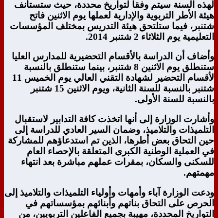
لهذه السنة سيتم وفقا لتواريخ محددة، حيث ستستأنف
هيئة الأطر التربوية والإدارية لعملها يوم الاثنين فاتح
شتنبر، فيما ستلتحق هيئة التدريس بمختلف المؤسسات
التعليمية يوم الثلاثاء 2 شتنبر 2014.
وأضاف أن الدراسة بالأقسام التحضيرية للمدارس العليا
ستنطلق يوم الاثنين 8 شتنبر، بينما ستنطلق بالنسبة
لأقسام التحضير لشهادة التقني العالي يوم الخميس 11
شتنبر بالنسبة للسنة الثانية، ويوم الاثنين 15 شتنبر
بالنسبة للسنة الأولى.
وأشارت الوزارة إلى أنها اتخذت كافة التدابير لاستقبال
التلميذات والتلاميذ، وضمان السير العادي للدراسة إلى
حين التحاق بعض أطرها، الذين تم استدعاؤهم للمشاركة
في العملية الوطنية الكبرى المتعلقة بالإحصاء العام
للسكنى والسكان، بمقرات عملهم مباشرة بعد انتهاء
مهمتهم.
ودعت الوزارة آباء وأمهات وأولياء التلميذات والتلاميذ إلى
الحرص على التحاق بناتهم وأبنائهم بمؤسساتهم في
التواريخ المحددة، مهيبة بجميع الفاعلين التربويين، من