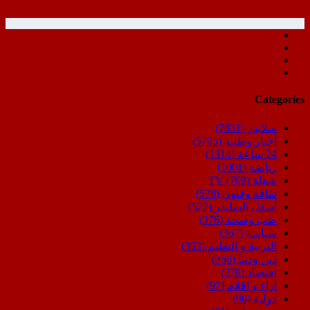
Categories
سلايدر
(7831)
أخبار وطنية
(5705)
24 ساعة
(1314)
رياضة
(1001)
شعلة TV
(709)
ثقافة وفنون
(578)
أسفل السليدر
(527)
طب وصحة
(376)
سياسة
(367)
التربية و التعليم
(363)
دين ودنيا
(356)
اقتصاد
(278)
اراء و اقلام
(97)
دولية
(90)