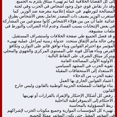
إلى كل القضايا الخلافية كما تم تهيىء ميثاق يلتزم به الجميع.
وقد دار نقاش قوي حول وجود أشخاص في الحزب وفي لجنة
المصالحة لتورطهم في حملة إعلامية مغرضة ضد الوزير. كما
استغرب الوزير يضيف ذات المصدر تحامل بعض الأشخاص بطرق
عدائية علما أن من بين هؤلاء الاشخاص كانوا ممنوعين من المشاركة
في بعض الإنتخابات بسبب الفساد وعدم أداء الضرائب والتورط في
ملفات مشبوهة.
و قد فضل الجميع طي صفحة الخلافات واستشراف المستقبل.
وفي حالة ماتم الإتفاق ستحدد جدولة زمنية لمراحل عملية تهيىء
المؤتمر مع احترام القوانين وبناء توافق قائم على التوازن وتكافؤ
الفرص وبناء هياكل قوية على المستوى المركزي والجهوي والمحلي.
ويتركز ميثاق الشرف على النقاط التالية :
. الأولوية الأولى المصالحة العامة
. تقوية الحزب في المشهد السياسي
. الاستعداد إلى الاستحقاقات المقبلة
. تنقية الحزب من الدخلاء
. اعتماد القوانين الجاري بها العمل
. بناء توافقات للمصلحة الحزبية الوطنية بالقانون وليس خارج
القانون
. رفض كل أشكال الإحتكار والإنفراد بالقرارات أو تهريبها
. الاحتكام إلى الديموقراطية الداخلية
. ربط المسؤولية بالمحاسبة
. تهيىء كل المؤسسات الموازية وجميع مكونات الحزب لإشراكهم
في المؤتمر المقبل حتى يكون المؤثمر ممثلا للجميع.