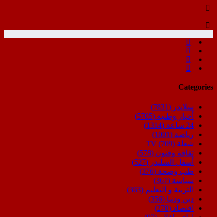
Categories
سلايدر
(7831)
أخبار وطنية
(5705)
24 ساعة
(1314)
رياضة
(1001)
شعلة TV
(709)
ثقافة وفنون
(578)
أسفل السليدر
(527)
طب وصحة
(376)
سياسة
(367)
التربية و التعليم
(363)
دين ودنيا
(356)
اقتصاد
(278)