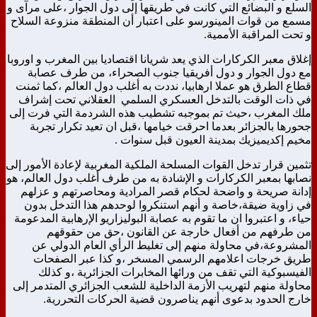
السلع و البضائع التي كانت في طريقها إلى دول الجوار ،على مرآى و
مسمع من قوات المينورسو على اعتبار أن المنطقة منزوعة السلاح
و تحت المراقبة الأممية.
إغلاق معبر الكركارات الذي يعد شريانا اقتصاديا بين المغرب و اوروبا
مع دول الجوار و دول أفريقيا جنوب الصحراء، من طرف عصابة
قطاع الطرق هو عملا ارهابيا، نددت به أغلب دول العالم ،كما ثمنت
في ذات الوقت بالتدخل العسكري السلمي العقلاني تحت إشراف
ملك المغرب ،حيث تم بموجبه تشطيب هذه الشردمة التي فرت إلى
جحورها بالجزائر بعدما احرقت خيامها ،قبل ان تعيد تكرار تجربة
مخيم إكديميزيك بمدينة العيون قبل سنوات .
تثمين قرار تدخل القوات المسلحة الملكية المغربية لإعادة الأمور إلى
نصابها بمعبر الكركارات و الإشادة به من طرف أغلب دول العالم، هو
إدانة صريحة و واضحة لحكام قصر المرادية ومحاصرتهم و عزلهم
في زاوية ضيقة،خاصة و أنهم استنكروا لوحدهم هذا التدخل بدون
حياء، و اعتبروا ان ما تقوم به عصابة البوليزاريو الإرهابية المدعومة
من طرفهم من أفعال خارجة عن القانون ،حق من حقوقهم
المشروعة،في محاولة منهم إلى تغليط الرأي العام الدولي عن
طريق خرجات اعلامهم الرسمي المسخر ،و كذا عبر الصفحات
الفيسبوكية التي تقف من ورائها المخابرات الجزائرية ،و كذلك
محاولة منهم لتهريب الأزمة الداخلية للشعب الجزائري المتدمر إلى
خارج الحدود بدعوى أنهم يناصرون قضية الحركات التحررية.