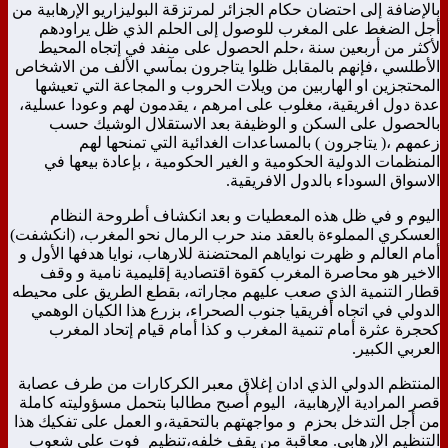
بالإضافة إلى احتضان حكام الجزائر لمرتزقة البوليزاريو الإرهابية من
أجل الضغط على المغرب للوصول إلى الحلم الذي ظل يراودهم
لأكثر من أربعين سنة ،حلم الحصول على منفد في إتجاه المحيط
الأطلسي ،فإنهم بالمقابل ظلوا يتاجرون بمآسي الألف من الاشخاص
المحتجزين او الهاربين من ويلات الحروب و المجاعة التي تعيشها
عدة دول افريقية، مغلوب على امرهم ، يقدمون لهم وعودا عسلية،
بالحصول على السكن و الوظيفة بعد الاستقلال الوشيك حسب
زعمهم ،( يتاجرون ) بالمساعدات الغدائية التي تمنحها لهم
المنظمات الدولية الحكومية و الغير الحكومية ، بإعادة بيعها في
الاسواق السوداء بالدول الافريقية.
اليوم و في ظل هذه المعطيات و بعد انكشاف أطروحة النظام
العسكري المملوءة بالعقد مند حرب الرمال نحو المغرب، (انكشفت)
أمام العالم و ظهرت نواياهم المحتضنة للارهاب، نوايا هدفها الأول و
الاخير هو محاصرة المغرب كقوة اقتصادية إقليمية نامية و وقف
قطار التنمية الذي صعب عليهم مجاراته، بقطع الطريق على محيطه
الدولي في اتجاه أفريقيا جنوب الصحراء، بزرع هذا الكيان الوهمي
كحجرة عثرة أمام تنمية المغرب و كذا أمام قيام إتحاد المغرب
العربي الكبير.
المنتظم الدولي الذي ادان إغلاق معبر الكركارات من طرف عصابة
قصر المرادية الإرهابية، اليوم أصبح مطالبا بتحمل مسؤوليته كاملة
من أجل التدخل بحزم و مواجهتهم بالتحقية،و العمل على تفكيك هذا
التنظيم الإرهابي. معاقبة من يقف خلفه،تنظيم فوت على شعوب