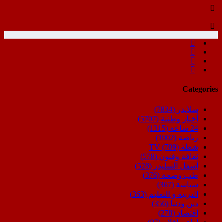
Categories
سلايدر
(7834)
أخبار وطنية
(5707)
24 ساعة
(1315)
رياضة
(1002)
شعلة TV
(709)
ثقافة وفنون
(578)
أسفل السليدر
(528)
طب وصحة
(376)
سياسة
(367)
التربية و التعليم
(363)
دين ودنيا
(356)
اقتصاد
(278)