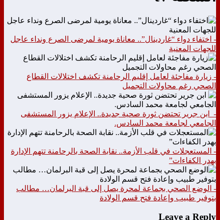
- اختفاء دواء “غاردينال”.. معاناة يومية لمرضى الصرع ونداء عاجل
للجهات المعنية
- زيارة مفاجئة لعامل إقليم الرحامنة تكشف اختلالات القطاع
الصحي رغم محاولات التجميل
- ابن جرير تحتضن ثورة صحية جديدة.. الإعلام يزور المستشفى
الجامعي لجامعة محمد السادس.
- المستعجلات في قلب الأزمة.. نقابة الصحة بالرحامنة تتهم الإدارة
بهدر الكفاءات”
- الوضع الصحي بجماعة لمحرة يصل إلى قبة البرلمان… مطالب
بتوفير طبيب وإعادة فتح قسم الولادة
Leave a Reply