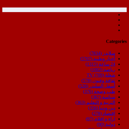
Categories
سلايدر
(7834)
أخبار وطنية
(5707)
24 ساعة
(1315)
رياضة
(1002)
شعلة TV
(709)
ثقافة وفنون
(578)
أسفل السليدر
(528)
طب وصحة
(376)
سياسة
(367)
التربية و التعليم
(363)
دين ودنيا
(356)
اقتصاد
(278)
اراء و اقلام
(97)
دولية
(90)