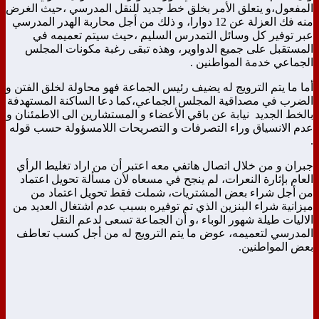
المفعول،و يتعلق الأمر بخلق خط جديد للنقل المدرسي ،حيث الغرض
منه فك العزلة عن 12 دوارا، و ذلك من أجل محاربة الهدر المدرسي
عبر توفير كل وسائل التمدرس السليم ،حيث سيتم تعميمه في
المستقبل على جميع الدواوير، وهذه تبقى رغبة مكونات المجلس
الجماعي خدمة المواطنين .
أما ما يتم الترويج له يضيف رئيس الجماعة فهو محاولة لخلق الفتن و
الضرب في مصداقية المجلس الجماعي،كما دعا الساكنة المستهدفة
بالخط الجديد نيابة عن باقي الأعضاء و المستشارين الى الاطمئنان و
عدم الانسياق وراء التصرفات و التصريحات اللامسؤولة حسب قوله
.
جبران و من خلال اتصال هاتفي معه اعتبر أن من اراد تغليط الرأي
العام بإثارة النعرات، لم ينجح في مسعاه لأن مسألة تحويل اعتماد
من أجل شراء بعض المشتريات، شملت فقط تحويل اعتماد من
ميزانية شراء البنزين الذي تم توفيره بسبب عدم اشتغال العديد من
الاليات طيلة شهور الوباء ،و أن الجماعة تسعى لدعم النقل
المدرسي لتعميمه، عوض ما يتم الترويج له من أجل كسب تعاطف
بعض المواطنين.