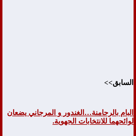
السابق>>
البام بالرحامنة…الغندور و المرجاني يضعان
لوائحهما للانتخابات الجهوية.