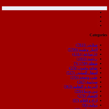
Categories
سلايدر
(7833)
أخبار وطنية
(5706)
24 ساعة
(1314)
رياضة
(1002)
شعلة TV
(709)
ثقافة وفنون
(578)
أسفل السليدر
(527)
طب وصحة
(376)
سياسة
(367)
التربية و التعليم
(363)
دين ودنيا
(356)
اقتصاد
(278)
اراء و اقلام
(97)
دولية
(90)