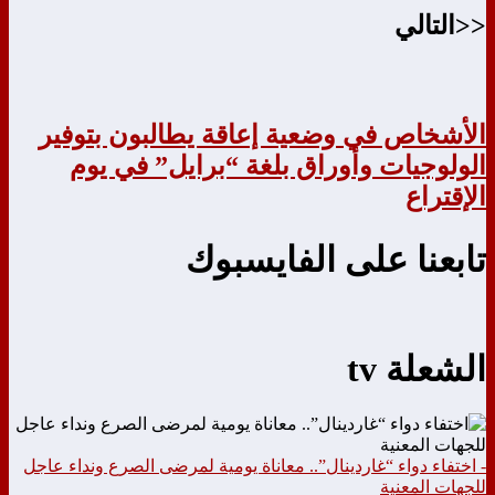
<<التالي
الأشخاص في وضعية إعاقة يطالبون بتوفير
الولوجيات وأوراق بلغة “برايل” في يوم
الإقتراع
تابعنا على الفايسبوك
الشعلة tv
- اختفاء دواء “غاردينال”.. معاناة يومية لمرضى الصرع ونداء عاجل
للجهات المعنية