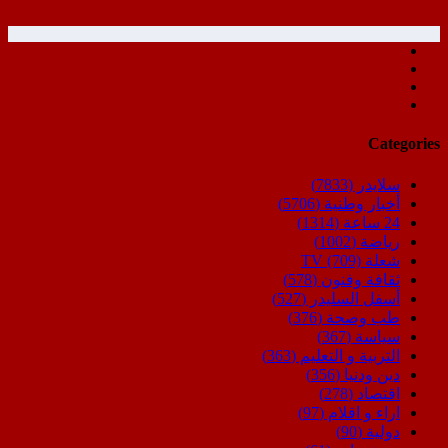
Categories
سلايدر
(7833)
أخبار وطنية
(5706)
24 ساعة
(1314)
رياضة
(1002)
شعلة TV
(709)
ثقافة وفنون
(578)
أسفل السليدر
(527)
طب وصحة
(376)
سياسة
(367)
التربية و التعليم
(363)
دين ودنيا
(356)
اقتصاد
(278)
اراء و اقلام
(97)
دولية
(90)