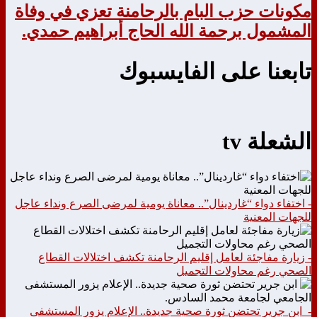
مكونات حزب البام بالرحامنة تعزي في وفاة
المشمول برحمة الله الحاج أبراهيم حمدي.
تابعنا على الفايسبوك
الشعلة tv
- اختفاء دواء “غاردينال”.. معاناة يومية لمرضى الصرع ونداء عاجل
للجهات المعنية
- زيارة مفاجئة لعامل إقليم الرحامنة تكشف اختلالات القطاع
الصحي رغم محاولات التجميل
- ابن جرير تحتضن ثورة صحية جديدة.. الإعلام يزور المستشفى