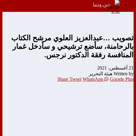
دين ودنيا
تصويب …عبدالعزيز العلوي مرشح الكتاب
بالرحامنة، سأضع ترشيحي و سأدخل غمار
المنافسة رفقة الدكتور نرجس.
21 أغسطس، 2021
Written by هيئة التحرير
Share
Tweet
WhatsApp
Google Plus