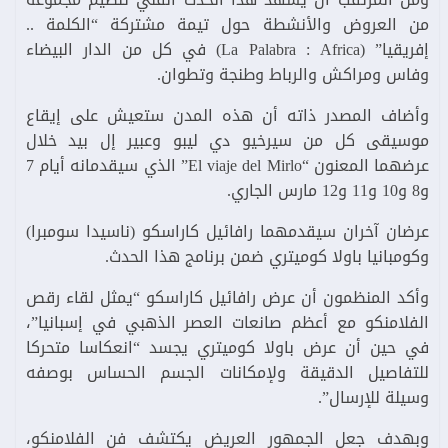
من العروض والأنشطة حول تيمة مشتركة “الكلمة ..
إفريقيا” (La Palabra : Africa) في كل من الدار البيضاء
وفاس ومراكش والرباط وطنجة وتطوان.
وأضاف المصدر ذاته أن هذه المدن ستعيش على إيقاع
موسيقى كل من سيرخيو دي ليبو وعبير إل بيد خلال
عرضهما المعنون “El viaje del Mirlo” الذي سيقدمانه أيام 7
و8 و10 و11 و12 مارس الجاري.
عرضان آخران سيقدمهما رافائيل كاراسكو (ناسيدا سومبرا)
وكومبانيا باولا كوميتري ضمن برنامج هذا الحدث.
وأكد المنظمون أن عرض رافائيل كاراسكو “يمثل لقاء رقص
الفلامنكو مع أعظم صانعات العصر الذهبي في إسبانيا”،
في حين أن عرض باولا كوميتري يجسد “انعكاسا متحركا
للتفاصيل الدقيقة ولإمكانات الجسم الحساس بوصفه
وسيلة للإرسال”.
وبهدف جعل الجمهور العريض يكتشف فن الفلامنكو،