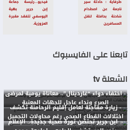
طرفاية : حادثة سير
فيديو…رئيسة جماعة
ناجمة عن اصطدام
إبن جرير بهية
شاحنة بحافلة لنقل
اليوسفي تتفقد مقبرة
المسافرين
العزوزية.
تابعنا على الفايسبوك
الشعلة tv
- اختفاء دواء “غاردينال”.. معاناة يومية لمرضى
الصرع ونداء عاجل للجهات المعنية
- زيارة مفاجئة لعامل إقليم الرحامنة تكشف
اختلالات القطاع الصحي رغم محاولات التجميل
- ابن جرير تحتضن ثورة صحية جديدة.. الإعلام