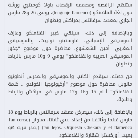
ستنظم الراقصة ومصممة الرقصات باولا كوميتري ورشة
حول لغة الفلامنكو (lenguaje flamenco)، يومي 26 و28 مارس
الجاري بمعهد سرفانتس بمراكش وتطوان.
وبالإضافة إلى ذلك، سيلقي خبير الفلامنكو وعازف
الموسيقى الإسباني، فاوستينو نونييث، والموسيقي
المغربي، أمين الشعشوع، محاضرة حول موضوع “جذور
الموسيقى العربية والفلامنكو” يومي 9 و10 مارس بالرباط
وتطوان.
من جهته، سيقدم الكاتب والموسيقي والمدرس أنطونيو
مانويل محاضرة حول موضوع “أركيولوجيا الخوندو .. كلمة
الفلامنكو” أيام 15 و16 و17 مارس في مراكش والرباط
وطنجة.
بالإضافة إلى ذلك، سيعرض معهد سرفانتس بالرباط يوم 18
مارس فيلما وثائقيا من إعداد بيبي ثاباتا، بعنوان (Tan cerca,
tan lejos. Orquesta Chekara y el flamenco) (بقدر قربه هو
بعيد.. أوركسترا شقارة والفلامنكو).