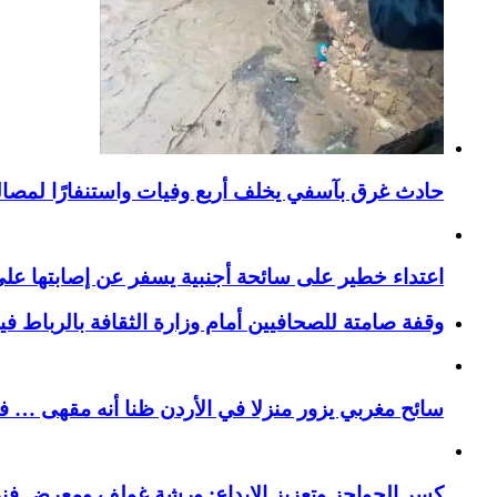
حادث غرق بآسفي يخلف أربع وفيات واستنفارًا لمصالح 
اعتداء خطير على سائحة أجنبية يسفر عن إصابتها ع
وقفة صامتة للصحافيين أمام وزارة الثقافة بالرباط ف
سائح مغربي يزور منزلا في الأردن ظنا أنه مقهى … فيست
كسر الحواجز وتعزيز الإبداع: ورشة غولف ومعرض فن