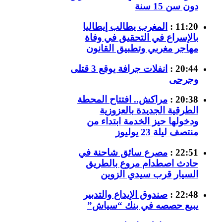
دون سن 15 سنة
11:20 :
المغرب يطالب إيطاليا
بالإسراع في التحقيق في وفاة
مهاجر مغربي وتطبيق القانون
20:44 :
انفلات جرافة يوقع 3 قتلى
وجرحى
20:38 :
مراكش.. افتتاح المحطة
الطرقية الجديدة بالعزوزية
ودخولها حيز الخدمة ابتداء من
منتصف ليلة 23 يوليوز
22:51 :
مصرع سائق شاحنة في
حادث اصطدام مروع بالطريق
السيار قرب سيدي الزوين
22:48 :
صندوق الإيداع والتدبير
يبيع حصصه في بنك “سياش”