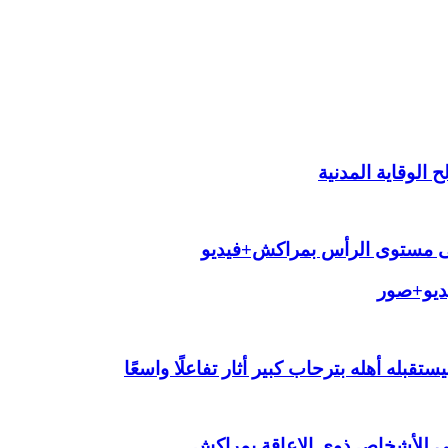
الوقاية المدنية
لى مستوى الرأس بمراكش+فيديو
يديو+صور
قبله أهله بترحاب كبير أثار تفاعلًا واسعًا
ي للأشخاص ذوي الإعاقة بمراكش