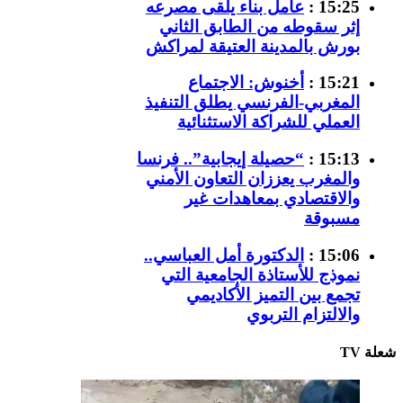
15:25 :
عامل بناء يلقى مصرعه
إثر سقوطه من الطابق الثاني
بورش بالمدينة العتيقة لمراكش
15:21 :
أخنوش: الاجتماع
المغربي-الفرنسي يطلق التنفيذ
العملي للشراكة الاستثنائية
15:13 :
“حصيلة إيجابية”.. فرنسا
والمغرب يعززان التعاون الأمني
والاقتصادي بمعاهدات غير
مسبوقة
15:06 :
الدكتورة أمل العباسي..
نموذج للأستاذة الجامعية التي
تجمع بين التميز الأكاديمي
والالتزام التربوي
شعلة TV