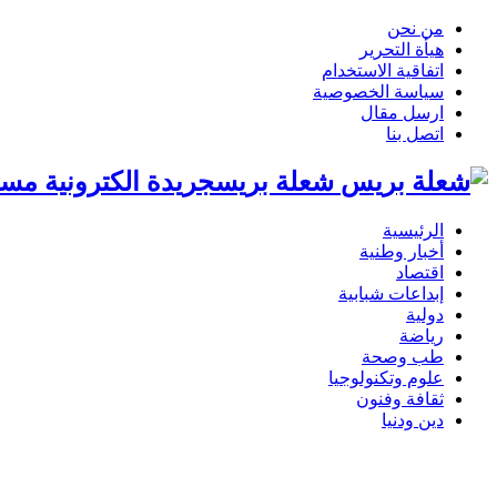
من نحن
هيأة التحرير
اتفاقية الاستخدام
سياسة الخصوصية
ارسل مقال
اتصل بنا
شعلة بريسجريدة الكترونية مست
الرئيسية
أخبار وطنية
اقتصاد
إبداعات شبابية
دولية
رياضة
طب وصحة
علوم وتكنولوجيا
ثقافة وفنون
دين ودنيا