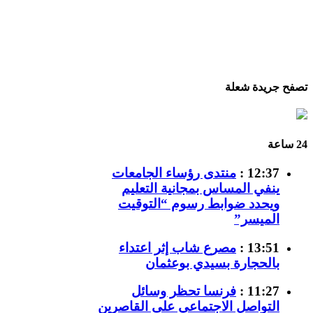
تصفح جريدة شعلة
24 ساعة
12:37 :
منتدى رؤساء الجامعات
ينفي المساس بمجانية التعليم
ويحدد ضوابط رسوم “التوقيت
الميسر”
13:51 :
مصرع شاب إثر اعتداء
بالحجارة بسيدي بوعثمان
11:27 :
فرنسا تحظر وسائل
التواصل الاجتماعي على القاصرين