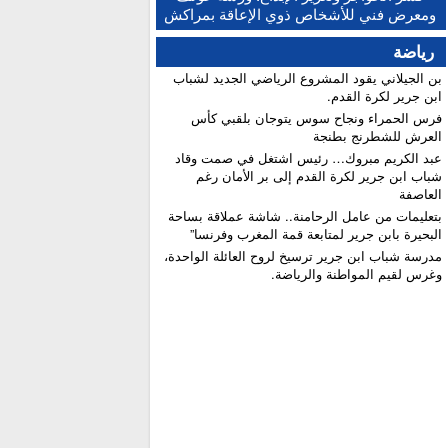
النهائية للبكالوريا ونسبة النجاح تتجاوز 81 في المائة
ومعرض فني للأشخاص ذوي الإعاقة بمراكش
رياضة
بن الجيلاني يقود المشروع الرياضي الجديد لشباب
ابن جرير لكرة القدم.
فرس الحمراء ونجاح سوس يتوجان بلقبي كأس
العرش للشطرنج بطنجة
عبد الكريم مبروك… رئيس اشتغل في صمت وقاد
شباب ابن جرير لكرة القدم إلى بر الأمان رغم
العاصفة
بتعليمات من عامل الرحامنة.. شاشة عملاقة بساحة
البحيرة بابن جرير لمتابعة قمة المغرب وفرنسا”
​مدرسة شباب ابن جرير ترسيخ لروح العائلة الواحدة،
وغرس لقيم المواطنة والرياضة.