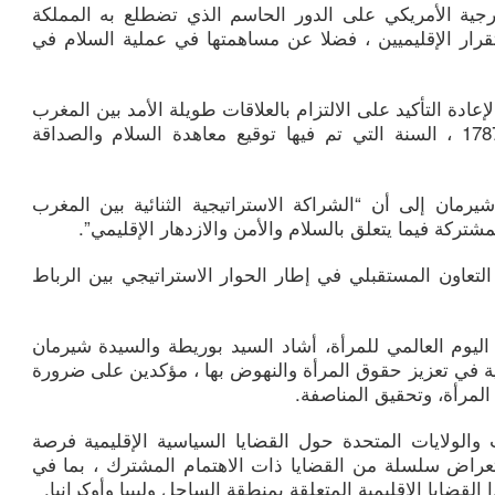
جية الأمريكي على الدور الحاسم الذي تضطلع به المملكة
قرار الإقليميين ، فضلا عن مساهمتها في عملية السلام في
عادة التأكيد على الالتزام بالعلاقات طويلة الأمد بين المغرب
والولايات المتحدة ، والتي تعود إلى 1787 ، السنة التي تم فيها توقيع معاهدة السلام والصداقة
رمان إلى أن “الشراكة الاستراتيجية الثنائية بين المغرب
شتركة فيما يتعلق بالسلام والأمن والازدهار الإقليمي”.
عاون المستقبلي في إطار الحوار الاستراتيجي بين الرباط
 اليوم العالمي للمرأة، أشاد السيد بوريطة والسيدة شيرمان
اسية في تعزيز حقوق المرأة والنهوض بها ، مؤكدين على ضرورة
المرأة، وتحقيق المناصفة.
والولايات المتحدة حول القضايا السياسية الإقليمية فرصة
ستعراض سلسلة من القضايا ذات الاهتمام المشترك ، بما في
 القضايا الإقليمية المتعلقة بمنطقة الساحل وليبيا وأوكرانيا.