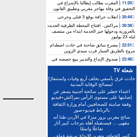
المغرب يطالب إيطاليا بالإسراع في
11:20 :
التحقيق في وفاة مهاجر مغربي وتطبيق القانون
انفلات جرافة يوقع 3 قتلى وجرحى
20:44 :
مراكش.. افتتاح المحطة الطرقية الجديدة
20:38 :
بالعزوزية ودخولها حيز الخدمة ابتداء من منتصف
ليلة 23 يوليوز
مصرع سائق شاحنة في حادث اصطدام
22:51 :
مروع بالطريق السيار قرب سيدي الزوين
صندوق الإيداع والتدبير يبيع حصصه في
22:48 :
بنك “سياش”
شعلة TV
عامل بناء يلقى مصرعه إثر سقوطه من
15:25 :
حادث غرق بآسفي يخلف أربع وفيات واستنفارًا
الطابق الثاني بورش بالمدينة العتيقة لمراكش
لمصالح الوقاية المدنية
أخنوش: الاجتماع المغربي-الفرنسي يطلق
15:21 :
اعتداء خطير على سائحة أجنبية يسفر عن
التنفيذ العملي للشراكة الاستثنائية
إصابتها على مستوى الرأس بمراكش+فيديو
“حصيلة إيجابية”.. فرنسا والمغرب يعززان
15:13 :
وقفة صامتة للصحافيين أمام وزارة الثقافة
التعاون الأمني والاقتصادي بمعاهدات غير مسبوقة
بالرباط فيديو+صور
الدكتورة أمل العباسي.. نموذج للأستاذة
15:06 :
سائح مغربي يزور منزلا في الأردن ظنا أنه
الجامعية التي تجمع بين التميز الأكاديمي والالتزام
مقهى … فيستقبله أهله بترحاب كبير أثار
التربوي
تفاعلًا واسعًا
بعد إجراء الاستدراكية.. الإعلان عن النتائج
12:16 :
كسر الحواجز وتعزيز الإبداع: ورشة غولف