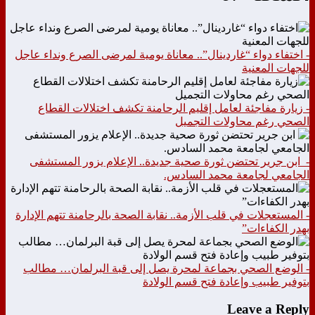
- اختفاء دواء “غاردينال”.. معاناة يومية لمرضى الصرع ونداء عاجل
للجهات المعنية
- زيارة مفاجئة لعامل إقليم الرحامنة تكشف اختلالات القطاع
الصحي رغم محاولات التجميل
- ابن جرير تحتضن ثورة صحية جديدة.. الإعلام يزور المستشفى
الجامعي لجامعة محمد السادس.
- المستعجلات في قلب الأزمة.. نقابة الصحة بالرحامنة تتهم الإدارة
بهدر الكفاءات”
- الوضع الصحي بجماعة لمحرة يصل إلى قبة البرلمان… مطالب
بتوفير طبيب وإعادة فتح قسم الولادة
Leave a Reply