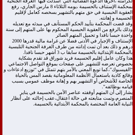
لكرامته ،اخرها الدعوة القضائية التي اسدلت فيها الغرفة الجنحية
بمحكمة الإستناف بالحسيمة ،يومه الثلاثاء 8 مارس الجاري، رفع
العقوبة الحبسية في حق متهم بالتشهير بسخصه كعامل لإقليم
الحسيمة و إهانته.
وقد قضت المحكمة بتأييد الحكم المستأنف في مبدئه مع تعديله
وذلك بالرفع من العقوبة الحبسية المحكوم بها على المتهم إلى سنة
واحدة حبسا نافدا و تحميل المتهم الصائر
الإستناف و الإجبار في الأدنى فضلا عن غرامة مالية قدرها 2000
درهم و ذلك بعد أن تمت إدانته من طرف الغرفة الجنحية التلبسية
بالمحكمة الإبتدائية بالحسيمة سابقا ب 3 أشهر حبسا نافدا.
هذا وكان عامل إقليم الحسيمة فريد شوراق قد تقدم بشكاية
بخصوص تعرضه للتشهير على صفحات بموقع التواصل الاجتماعي
“الفيسبوك”،كما توبع المعني بالأمر بتهم تتمثل في “توزيع ادعاءات و
وقائع كاذبة باستعمال الأنظمة المعلوماتية بقصد المس بالحياة
الخاصة للأشخاص أو التشهير بهم و إهانة موظف عمومي بسبب
قيامه بوظائفه”.
يشار إلى أن المتهم أوقفته عناصر الأمن بالحسيمة في يناير
المنصرم،وتمت متابعته في حالة اعتقال،عقب إحالته على أنظار
النيابة العامة المختصة بالمحكمة الأبتدائية بالحسيمة.