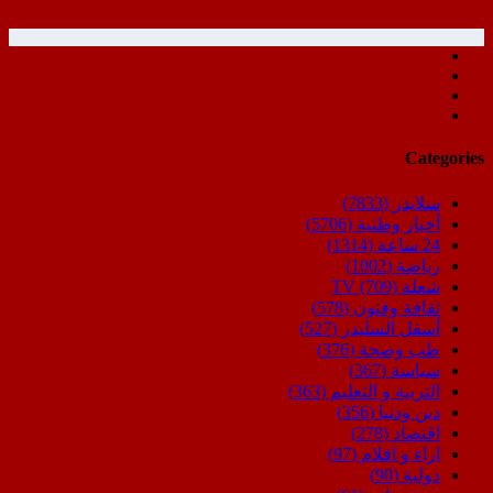
Categories
سلايدر
(7833)
أخبار وطنية
(5706)
24 ساعة
(1314)
رياضة
(1002)
شعلة TV
(709)
ثقافة وفنون
(578)
أسفل السليدر
(527)
طب وصحة
(376)
سياسة
(367)
التربية و التعليم
(363)
دين ودنيا
(356)
اقتصاد
(278)
اراء و اقلام
(97)
دولية
(90)