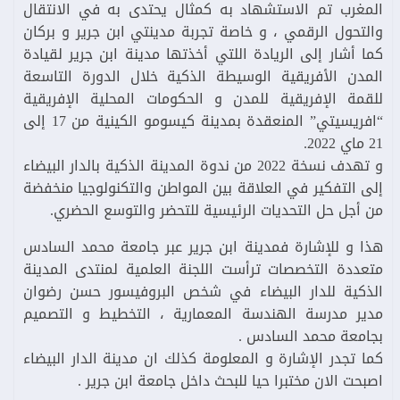
المغرب تم الاستشهاد به كمثال يحتدى به في الانتقال
والتحول الرقمي ، و خاصة تجربة مدينتي ابن جرير و بركان
كما أشار إلى الريادة اللتي أخذتها مدينة ابن جرير لقيادة
المدن الأفريقية الوسيطة الذكية خلال الدورة التاسعة
للقمة الإفريقية للمدن و الحكومات المحلية الإفريقية
“افريسيتي” المنعقدة بمدينة كيسومو الكينية من 17 إلى
21 ماي 2022.
و تهدف نسخة 2022 من ندوة المدينة الذكية بالدار البيضاء
إلى التفكير في العلاقة بين المواطن والتكنولوجيا منخفضة
من أجل حل التحديات الرئيسية للتحضر والتوسع الحضري.
هذا و للإشارة فمدينة ابن جرير عبر جامعة محمد السادس
متعددة التخصصات ترأست اللجنة العلمية لمنتدى المدينة
الذكية للدار البيضاء في شخص البروفيسور حسن رضوان
مدير مدرسة الهندسة المعمارية ، التخطيط و التصميم
بجامعة محمد السادس .
كما تجدر الإشارة و المعلومة كذلك ان مدينة الدار البيضاء
اصبحت الان مختبرا حيا للبحث داخل جامعة ابن جرير .