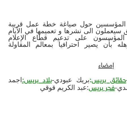
اق المؤسسين حول صياغة خطة عمل قريبة
يعملون الى نشرها و تعميمها في الأيام
ع المؤسسون على تدعيم قطاع الإعلام
له بأن يصير احترافيا بمعالم المقاولة
إمضاء
بريك عبودي-
اجمد
حقائق بريس
:
بلاد بريس:
دي-
:عبد الكريم قوقي
فجر بريس