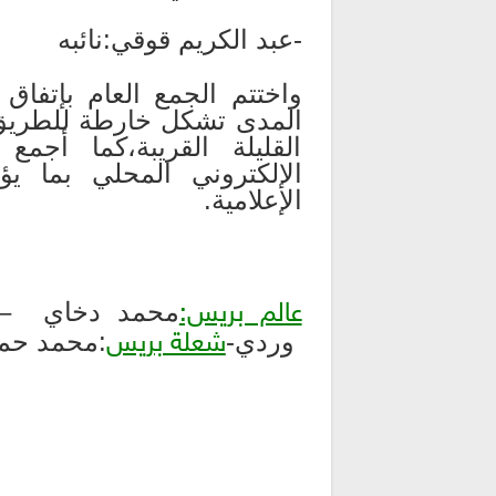
-عبد الكريم قوقي:نائبه
واختتم الجمع العام بإتف
المدى تشكل خارطة للطريق س
القليلة القريبة،كما أجم
الإلكتروني المحلي بما يؤه
الإعلامية.
محمد دخاي –
عالم بريس:
وردي-
:محمد حم
شعلة بريس