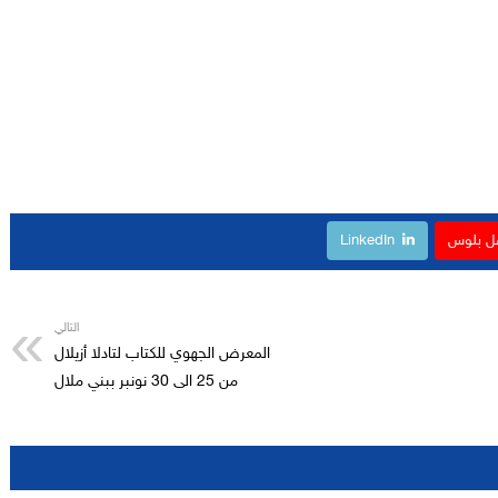
ل بلوس
LinkedIn
التالي
المعرض الجهوي للكتاب لتادلا أزيلال
من 25 الى 30 نونبر ببني ملال