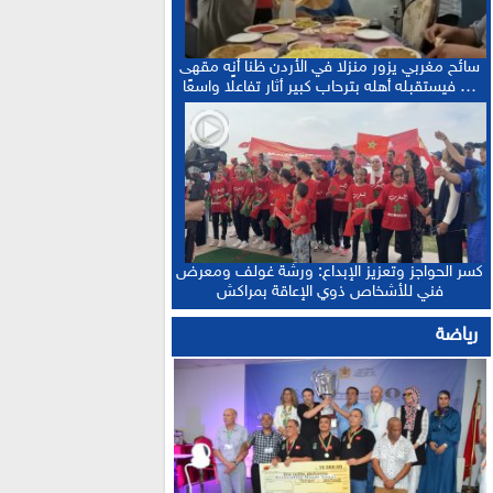
سائح مغربي يزور منزلا في الأردن ظنا أنه مقهى
… فيستقبله أهله بترحاب كبير أثار تفاعلًا واسعًا
كسر الحواجز وتعزيز الإبداع: ورشة غولف ومعرض
فني للأشخاص ذوي الإعاقة بمراكش
رياضة