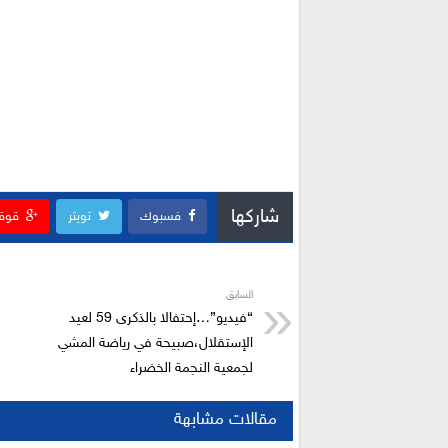
شاركها
فسبوك
تويتر
قوق
السابق
“فيديو”…إحتفالا بالذكرى 59 لعيد
الإستقلال،صبيحة في رياضة المشي
لجمعية النجمة الخضراء
مقالات مشابهة