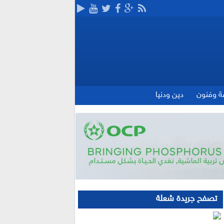
ة وفنون
دين ودنيا
تصفح جريدة شعلة