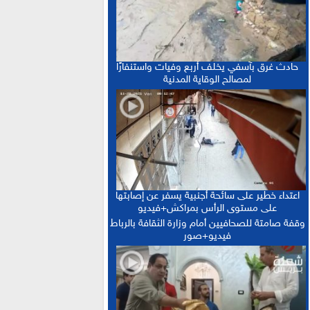
“حصيلة إيجابية”.. فرنسا والمغرب يعززان
15:13 :
التعاون الأمني والاقتصادي بمعاهدات غير مسبوقة
الدكتورة أمل العباسي.. نموذج للأستاذة
15:06 :
الجامعية التي تجمع بين التميز الأكاديمي والالتزام
حادث غرق بآسفي يخلف أربع وفيات واستنفارًا
التربوي
لمصالح الوقاية المدنية
بعد إجراء الاستدراكية.. الإعلان عن النتائج
12:16 :
النهائية للبكالوريا ونسبة النجاح تتجاوز 81 في المائة
اعتداء خطير على سائحة أجنبية يسفر عن إصابتها
على مستوى الرأس بمراكش+فيديو
وقفة صامتة للصحافيين أمام وزارة الثقافة بالرباط
فيديو+صور