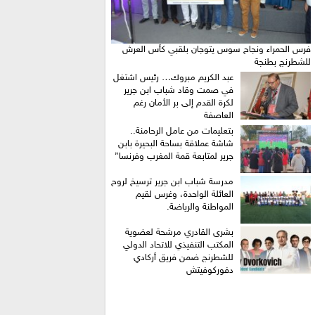
فرس الحمراء ونجاح سوس يتوجان بلقبي كأس العرش
للشطرنج بطنجة
عبد الكريم مبروك… رئيس اشتغل
في صمت وقاد شباب ابن جرير
لكرة القدم إلى بر الأمان رغم
العاصفة
بتعليمات من عامل الرحامنة..
شاشة عملاقة بساحة البحيرة بابن
جرير لمتابعة قمة المغرب وفرنسا”
​مدرسة شباب ابن جرير ترسيخ لروح
العائلة الواحدة، وغرس لقيم
المواطنة والرياضة.
بشرى القادري مرشحة لعضوية
المكتب التنفيذي للاتحاد الدولي
للشطرنج ضمن فريق أركادي
دفوركوفيتش