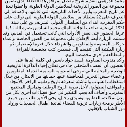
محمد الدرهمي بتقديم شرح مفصل لمرافق هذا الفضاء الذي تضمن
مجموعة من الصور التاريخية لسلاطين الدولة العلوية، وأعطوا نبذة
عن تاريخ المغرب وأبرز الأحداث التاريخية التي عاشها، بالإضافة إلى
التعرف على 22 سلطانا من سلاطين الدولة العلوية التي توالت على
حكم المغرب، ابتداء من السلطان المولى الشريف بن علي سنة
1931 إلى غاية صاحب الجلالة الملك محمد السادس نصره الله، كما
عرفا الحضور على بعض الأدوات التي كانت تستعمل في القديم، وقد
شملت الزيارة أيضا الإطلاع على مجموعة من الصور الخاصة بزعماء
حركات المقاومة والمقاومين والشهداء خلال فترة الإستعمار، ثم
زيارة المكتبة التي تنقسم إلى قسمين كتب مخصصة للقراءة
والمطالعة وأخرى مخصصة للبيع.
وأكد مندوب المقاومة السيد جواد ياسين في كلمة ألقاها على
الحضور، أن الفضاء المتحفي جاء في نطاق إحياء الذاكرة التاريخية
الوطنية والمحلية التي تتوخى المندوبية السامية لقدماء المقاومين
وأعضاء جيش التحرير المحافظة عليها حمايتها من الاندثار، من خلال
استقطاب الشباب والناشئة لمعرفة تاريخ وطنهم الزاخر بالأمجاد
والمواقف البطولية، لأجل تقوية الروح الوطنية وتماسك المجتمع
المغربي. وأضاف أنه يجب التفكير في خلق فضاءات أخرى بكل من
مدن تملالت، العطاوية وسيدي رحال، وفي الأخير طلب من جميع
الأطر برمجة زيارات تربوية للفضاء لفائدة أطفال الجمعيات ورواد
دور الشباب بالإقليم.