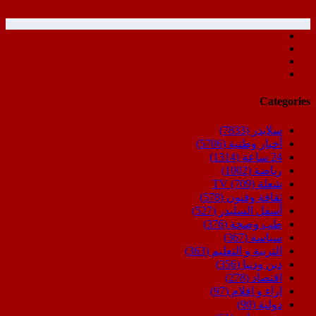
Categories
سلايدر
(7833)
أخبار وطنية
(5706)
24 ساعة
(1314)
رياضة
(1002)
شعلة TV
(709)
ثقافة وفنون
(578)
أسفل السليدر
(527)
طب وصحة
(376)
سياسة
(367)
التربية و التعليم
(363)
دين ودنيا
(356)
اقتصاد
(278)
اراء و اقلام
(97)
دولية
(90)