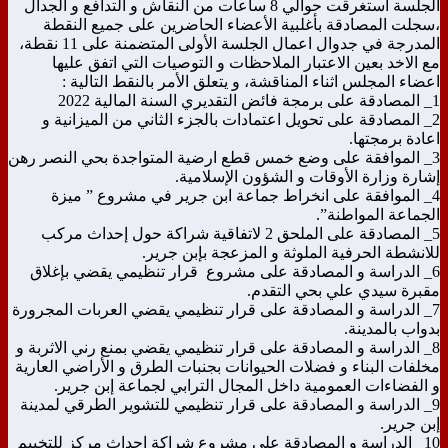
الجلسة استغرقت حوالي 8 ساعات من النقاش و التدافع و الجدال
،سجلت المصادقة بأغلبية الأعضاء الحاضرين على جميع النقطة
المدرجة في جدوال اعمال الجلسة الأولى المتضمنة على 11 نقطة،
مع الاخد بعين الاعتبار الملاحظات و التوصيات التي اتفق عليها
اعضاء المجلس اثناء المناقشة، و يتعلق الأمر بالنقط التالية :
1_ المصادقة على برمجة فائض التقديري السنة المالية 2022
2_ المصادقة على تحويل اعتمادات بالجزء الثاني من الميزانية و
اعادة برمجتها.
3_ الموافقة على وضع خمس قطع ارضية المتواجدة بحي النصر رهن
إشارة وزارة الأوقات و الشؤون الإسلامية.
4_ الموافقة على انخراط جماعة ابن جرير في مشروع ” ميزة
الجماعة المواطنة”.
5_ المصادقة على الملحق 2 لاتفاقية شراكة حول إحداث مركب
للانشطة الحرفية الملوثة و المزعجة بإبن جرير.
6_ الدراسة و المصادقة على مشروع قرار تنظيمي يقضي بإغلاق
مقبرة سيدي علي بحي التقدم.
7_ الدراسة و المصادقة على قرار تنظيمي يقضي العربات المجرورة
بدواب بالمدينة.
8_ الدراسة و المصادقة على قرار تنظيمي يقضي بمنع رني الاثربة و
مخلفات البناء و فضلات الحيوانات بجنبات الطرق و الأراضي العارية
و الفضاءات العمومية داخل المجال الترابي لجماعة إبن جرير.
9_ الدراسة و المصادقة على قرار تنظيمي للتشوير الطرقي لمدينة
إبن جرير.
10_ الدراسة و المصادقة على مشروع شراكة إحداث مركز للتخييم