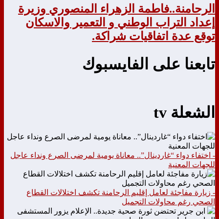
الرحامنة..فاطمة الزهراء المنصوري وزيرة
إعداد التراب الوطني و التعمير والاسكان
توقع عدة اتفاقيات شراكة.
تابعنا على الفايسبوك
الشعلة tv
- اختفاء دواء “غاردينال”.. معاناة يومية لمرضى الصرع ونداء عاجل
للجهات المعنية
- زيارة مفاجئة لعامل إقليم الرحامنة تكشف اختلالات القطاع
الصحي رغم محاولات التجميل