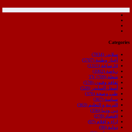
Categories
سلايدر
(7834)
أخبار وطنية
(5707)
24 ساعة
(1315)
رياضة
(1002)
شعلة TV
(709)
ثقافة وفنون
(578)
أسفل السليدر
(528)
طب وصحة
(376)
سياسة
(367)
التربية و التعليم
(363)
دين ودنيا
(356)
اقتصاد
(278)
اراء و اقلام
(97)
دولية
(90)