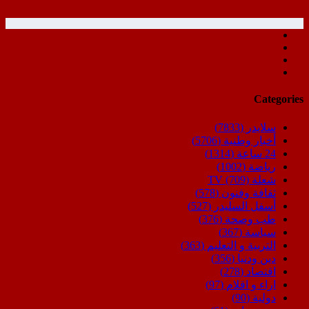
Categories
سلايدر
(7833)
أخبار وطنية
(5706)
24 ساعة
(1314)
رياضة
(1002)
شعلة TV
(709)
ثقافة وفنون
(578)
أسفل السليدر
(527)
طب وصحة
(376)
سياسة
(367)
التربية و التعليم
(363)
دين ودنيا
(356)
اقتصاد
(278)
اراء و اقلام
(97)
دولية
(90)