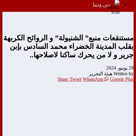
دين ودنيا
مستنقعات منبع” الشنيولة” و الروائح الكربهة
بقلب المدينة الخضراء محمد السادس بإبن
جرير و لا من يحرك ساكنا لاصلاحها..
29 يونيو، 2024
Written by هيئة التحرير
Share
Tweet
WhatsApp
Google Plus