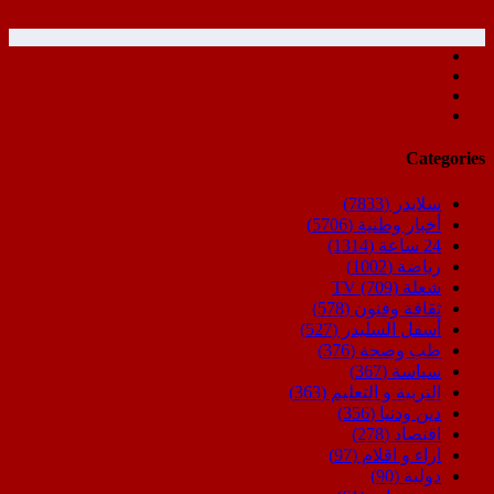
Categories
سلايدر
(7833)
أخبار وطنية
(5706)
24 ساعة
(1314)
رياضة
(1002)
شعلة TV
(709)
ثقافة وفنون
(578)
أسفل السليدر
(527)
طب وصحة
(376)
سياسة
(367)
التربية و التعليم
(363)
دين ودنيا
(356)
اقتصاد
(278)
اراء و اقلام
(97)
دولية
(90)