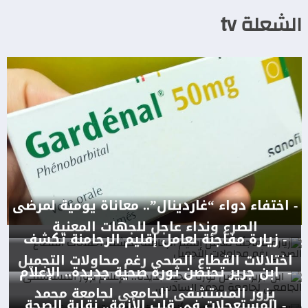
الشعلة tv
- اختفاء دواء “غاردينال”.. معاناة يومية لمرضى
الصرع ونداء عاجل للجهات المعنية
- زيارة مفاجئة لعامل إقليم الرحامنة تكشف
اختلالات القطاع الصحي رغم محاولات التجميل
- ابن جرير تحتضن ثورة صحية جديدة.. الإعلام
يزور المستشفى الجامعي لجامعة محمد
- المستعجلات في قلب الأزمة.. نقابة الصحة