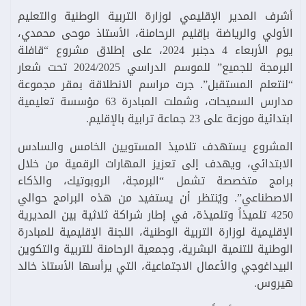
أشرف المدير الإقليمي لوزارة التربية الوطنية والتعليم
الأولي والرياضة بإقليم الرحامنة، الأستاذ موحى محمدي،
يوم الأربعاء 4 دجنبر 2024، على إطلاق مشروع “قافلة
البرمجة للجميع” للموسم الدراسي 2024/2025 تحت شعار
“لنتعلم المستقبل”. جرت مراسم الانطلاقة بمقر مجموعة
مدارس السميحات، وشملت المبادرة 63 مؤسسة تعليمية
ابتدائية موزعة على 23 جماعة ترابية بالإقليم.
المشروع يستهدف تلاميذ المستويين الخامس والسادس
الابتدائي، ويهدف إلى تعزيز المهارات الرقمية من خلال
برامج متخصصة تشمل “البرمجة، الروبوتيك، والذكاء
الاصطناعي”. ويُنتظر أن يستفيد من هذه البرامج حوالي
4250 تلميذاً وتلميذة، في إطار شراكة ثلاثية بين المديرية
الإقليمية لوزارة التربية الوطنية، اللجنة الإقليمية للمبادرة
الوطنية للتنمية البشرية، وجمعية الرحامنة للتربية والتكوين
البيداغوجي والأعمال الاجتماعية، التي يرأسها الأستاذ خالد
هيروس.