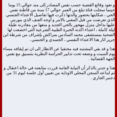
و تعود وقائع القضية حسب نفس المصادر إلى مند حوالي 15 يوما
حينما سجلت فتاة تبلغ من العمر حوالي 17 سنة من قاطنة نفس
الحي ، شكايتها بحضور والدتها ذكرت فيها تفاصيل الاعتداء الجنسي
الذي تعرضت من قبل المعني بالامر و أوجه العنف الذي مورس
عليها بداخل منزل مهجور بالحي الجديد و منعها من مغادرته طيلة
ليلة كاملة ، اعتداء اكدته الخبرة الطبية الشرعية التي اخضعت لها
الضحية بمستشفى محمد السادس بمراكش بإشراف من شرطة ابن
جرير اثار هذا الاعتداء النفسي ، الجسدي و الجنسي .
هذا و قد بقي المشتبه فيه مختفيا عن الانظار الى ان تم إيقافه مساء
يوم السبت و وضعه تحت تدابير الحراسة النظرية بتنسيق مع نفس
الجهة القضائية .
هذا و جدير بالذكر أن النيابة العامة قررت متابعته في حالة اعتقال و
تم ايداعه السجن المحلي الاوداية من تعيين أول جلسة ليوم 31 من
دجنبر الجاري .