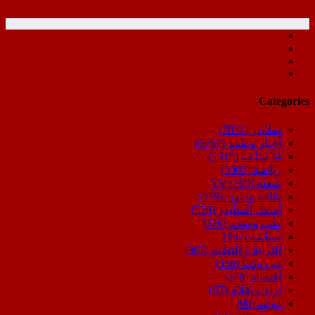
Categories
سلايدر
(7834)
أخبار وطنية
(5707)
24 ساعة
(1315)
رياضة
(1002)
شعلة TV
(709)
ثقافة وفنون
(578)
أسفل السليدر
(528)
طب وصحة
(376)
سياسة
(367)
التربية و التعليم
(363)
دين ودنيا
(356)
اقتصاد
(278)
اراء و اقلام
(97)
دولية
(90)