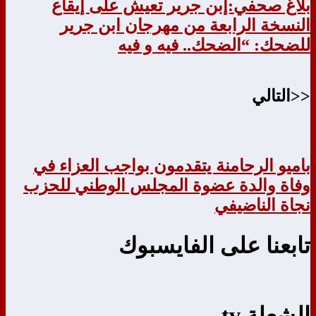
بلاغ صحفي:إبن جرير تعيش على إيقاع
النسخة الرابعة من مهرجان ابن جرير
للضحك: “الضحك.. فيه و فيه
<<التالي
باميو الرحامنة يتقدمون بواجب العزاء في
وفاة والدة عضوة المجلس الوطني للحزب
نجاة الناضيفي
تابعنا على الفايسبوك
الشعلة tv