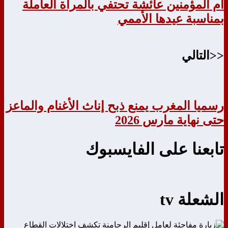
أم المؤمنين عائشة تحتفي بالمرأة العاملة
بمناسبة عيدها الأممي
<<التالي
رسميا المغرب يمنع ذبح إناث الأغنام والماعز
حتى نهاية مارس 2026
تابعنا على الفايسبوك
الشعلة tv