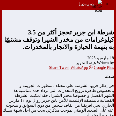
دين ودنيا
شرطة ابن جرير تحجز أكثر من 3.5
كيلوغرامات من مخدر الشيرا وتوقف مشتبهًا
به بتهمة الحيازة والاتجار بالمخدرات.
18 مارس، 2025
Written by هيئة التحرير
Share
Tweet
WhatsApp
Google Plus
شعلة
في إطار حربها الشرسة على مختلف تمظهرات الجريمة و
بالخصوص ظاهرة ترويج المخدرات التي تزداد حدة بمناسبة هذا
الشهر الفضيل و خصوصا مخدر الشيرا ، فقد تمكنت الشرطة
القضائية بالمنطقة الإقليمية للأمن بابن جرير زوال يوم 17 مارس
الجاري بحي افريقيا من ايقاف شخص من دوي السوابق و مبحوث
عنه على الصعيد الوطني بموجب مذكرتي بحث من اجل شبهة مسك
و ترويج المخدرات .