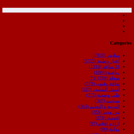
Categories
سلايدر
(7830)
أخبار وطنية
(5705)
24 ساعة
(1314)
رياضة
(1001)
شعلة TV
(709)
ثقافة وفنون
(578)
أسفل السليدر
(527)
طب وصحة
(375)
سياسة
(367)
التربية و التعليم
(363)
دين ودنيا
(356)
اقتصاد
(278)
اراء و اقلام
(97)
دولية
(90)