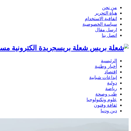
من نحن
هيأة التحرير
اتفاقية الاستخدام
سياسة الخصوصية
ارسل مقال
اتصل بنا
شعلة بريسجريدة الكترونية مست
الرئيسية
أخبار وطنية
اقتصاد
إبداعات شبابية
دولية
رياضة
طب وصحة
علوم وتكنولوجيا
ثقافة وفنون
دين ودنيا