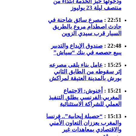
ودخولها حيز الخدمة ابتداء من
منتصف ليلة 23 يوليوز
22:51 :
مصرع سائق شاحنة في
حادث اصطدام مروع بالطريق
السيار قرب سيدي الزوين
22:48 :
صندوق الإيداع والتدبير
يبيع حصصه في بنك “سياش”
15:25 :
عامل بناء يلقى مصرعه
إثر سقوطه من الطابق الثاني
بورش بالمدينة العتيقة لمراكش
15:21 :
أخنوش: الاجتماع
المغربي-الفرنسي يطلق التنفيذ
العملي للشراكة الاستثنائية
15:13 :
“حصيلة إيجابية”.. فرنسا
والمغرب يعززان التعاون الأمني
والاقتصادي بمعاهدات غير