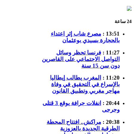
24 ساعة
13:51 :
مصرع شاب إثر اعتداء
بالحجارة بسيدي بوعثمان
11:27 :
فرنسا تحظر وسائل
التواصل الاجتماعي على القاصرين
دون سن 15 سنة
11:20 :
المغرب يطالب إيطاليا
بالإسراع في التحقيق في وفاة
مهاجر مغربي وتطبيق القانون
20:44 :
انفلات جرافة يوقع 3 قتلى
وجرحى
20:38 :
مراكش.. افتتاح المحطة
الطرقية الجديدة بالعزوزية