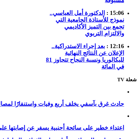
مسبوقة
15:06 :
الدكتورة أمل العباسي..
نموذج للأستاذة الجامعية التي
تجمع بين التميز الأكاديمي
والالتزام التربوي
12:16 :
بعد إجراء الاستدراكية..
الإعلان عن النتائج النهائية
للبكالوريا ونسبة النجاح تتجاوز 81
في المائة
شعلة TV
حادث غرق بآسفي يخلف أربع وفيات واستنفارًا لمصالح 
اعتداء خطير على سائحة أجنبية يسفر عن إصابتها ع