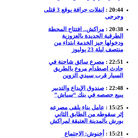
20:44 :
انفلات جرافة يوقع 3 قتلى
وجرحى
20:38 :
مراكش.. افتتاح المحطة
الطرقية الجديدة بالعزوزية
ودخولها حيز الخدمة ابتداء من
منتصف ليلة 23 يوليوز
22:51 :
مصرع سائق شاحنة في
حادث اصطدام مروع بالطريق
السيار قرب سيدي الزوين
22:48 :
صندوق الإيداع والتدبير
يبيع حصصه في بنك “سياش”
15:25 :
عامل بناء يلقى مصرعه
إثر سقوطه من الطابق الثاني
بورش بالمدينة العتيقة لمراكش
15:21 :
أخنوش: الاجتماع