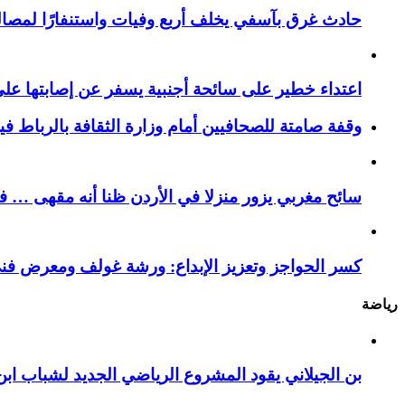
حادث غرق بآسفي يخلف أربع وفيات واستنفارًا لمصالح 
اعتداء خطير على سائحة أجنبية يسفر عن إصابتها ع
وقفة صامتة للصحافيين أمام وزارة الثقافة بالرباط ف
سائح مغربي يزور منزلا في الأردن ظنا أنه مقهى … فيست
كسر الحواجز وتعزيز الإبداع: ورشة غولف ومعرض فن
رياضة
بن الجيلاني يقود المشروع الرياضي الجديد لشباب ابن