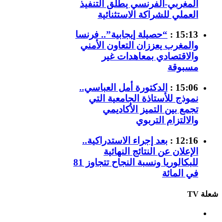
المغربي-الفرنسي يطلق التنفيذ
العملي للشراكة الاستثنائية
15:13 :
“حصيلة إيجابية”.. فرنسا
والمغرب يعززان التعاون الأمني
والاقتصادي بمعاهدات غير
مسبوقة
15:06 :
الدكتورة أمل العباسي..
نموذج للأستاذة الجامعية التي
تجمع بين التميز الأكاديمي
والالتزام التربوي
12:16 :
بعد إجراء الاستدراكية..
الإعلان عن النتائج النهائية
للبكالوريا ونسبة النجاح تتجاوز 81
في المائة
شعلة TV