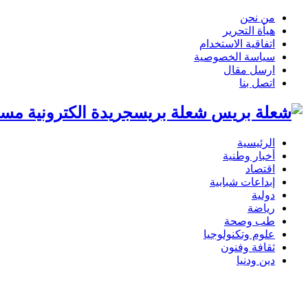
من نحن
هيأة التحرير
اتفاقية الاستخدام
سياسة الخصوصية
ارسل مقال
اتصل بنا
شعلة بريسجريدة الكترونية مست
الرئيسية
أخبار وطنية
اقتصاد
إبداعات شبابية
دولية
رياضة
طب وصحة
علوم وتكنولوجيا
ثقافة وفنون
دين ودنيا