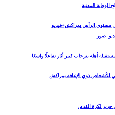
الوقاية المدنية
لى مستوى الرأس بمراكش+فيديو
يديو+صور
قبله أهله بترحاب كبير أثار تفاعلًا واسعًا
ي للأشخاص ذوي الإعاقة بمراكش
 جرير لكرة القدم.