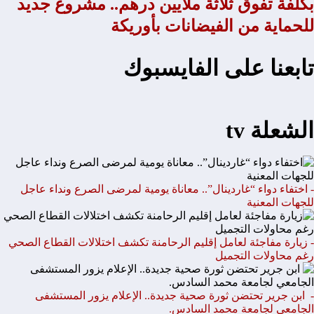
بكلفة تفوق ثلاثة ملايين درهم.. مشروع جديد
للحماية من الفيضانات بأوريكة
تابعنا على الفايسبوك
الشعلة tv
- اختفاء دواء “غاردينال”.. معاناة يومية لمرضى الصرع ونداء عاجل
للجهات المعنية
- زيارة مفاجئة لعامل إقليم الرحامنة تكشف اختلالات القطاع الصحي
رغم محاولات التجميل
- ابن جرير تحتضن ثورة صحية جديدة.. الإعلام يزور المستشفى
الجامعي لجامعة محمد السادس.