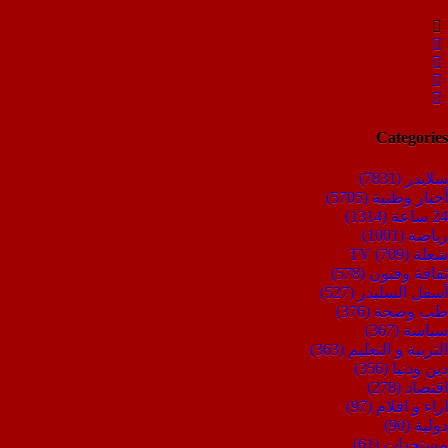
Categories
سلايدر
(7831)
أخبار وطنية
(5705)
24 ساعة
(1314)
رياضة
(1001)
شعلة TV
(709)
ثقافة وفنون
(578)
أسفل السليدر
(527)
طب وصحة
(376)
سياسة
(367)
التربية و التعليم
(363)
دين ودنيا
(356)
اقتصاد
(278)
اراء و اقلام
(97)
دولية
(90)
مستجدات
(61)