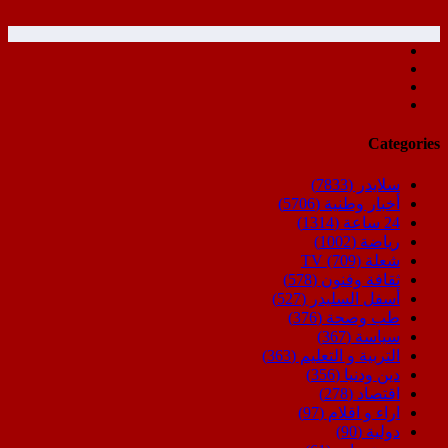
Categories
سلايدر
(7833)
أخبار وطنية
(5706)
24 ساعة
(1314)
رياضة
(1002)
شعلة TV
(709)
ثقافة وفنون
(578)
أسفل السليدر
(527)
طب وصحة
(376)
سياسة
(367)
التربية و التعليم
(363)
دين ودنيا
(356)
اقتصاد
(278)
اراء و اقلام
(97)
دولية
(90)