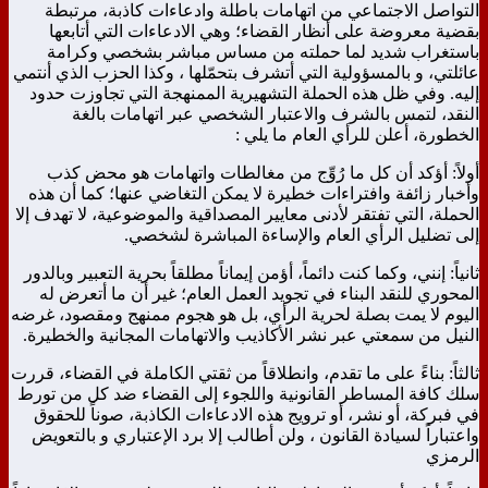
التواصل الاجتماعي من اتهامات باطلة وادعاءات كاذبة، مرتبطة
بقضية معروضة على أنظار القضاء؛ وهي الادعاءات التي أتابعها
باستغراب شديد لما حملته من مساس مباشر بشخصي وكرامة
عائلتي، و بالمسؤولية التي أتشرف بتحمّلها ، وكذا الحزب الذي أنتمي
إليه. وفي ظل هذه الحملة التشهيرية الممنهجة التي تجاوزت حدود
النقد، لتمس بالشرف والاعتبار الشخصي عبر اتهامات بالغة
الخطورة، أعلن للرأي العام ما يلي :
أولاً: أؤكد أن كل ما رُوِّج من مغالطات واتهامات هو محض كذب
وأخبار زائفة وافتراءات خطيرة لا يمكن التغاضي عنها؛ كما أن هذه
الحملة، التي تفتقر لأدنى معايير المصداقية والموضوعية، لا تهدف إلا
إلى تضليل الرأي العام والإساءة المباشرة لشخصي.
ثانياً: إنني، وكما كنت دائماً، أؤمن إيماناً مطلقاً بحرية التعبير وبالدور
المحوري للنقد البناء في تجويد العمل العام؛ غير أن ما أتعرض له
اليوم لا يمت بصلة لحرية الرأي، بل هو هجوم ممنهج ومقصود، غرضه
النيل من سمعتي عبر نشر الأكاذيب والاتهامات المجانية والخطيرة.
ثالثاً: بناءً على ما تقدم، وانطلاقاً من ثقتي الكاملة في القضاء، قررت
سلك كافة المساطر القانونية واللجوء إلى القضاء ضد كل من تورط
في فبركة، أو نشر، أو ترويج هذه الادعاءات الكاذبة، صوناً للحقوق
واعتباراً لسيادة القانون ، ولن أطالب إلا برد الإعتباري و بالتعويض
الرمزي