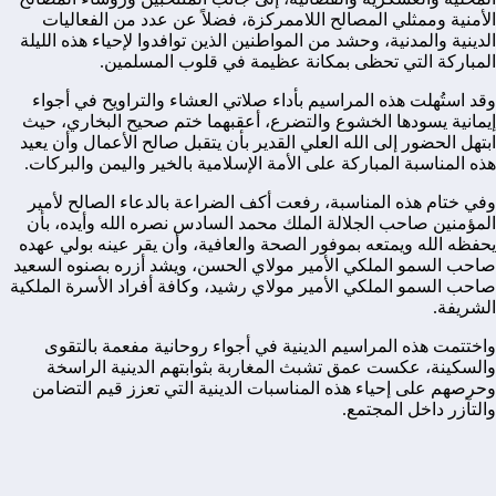
الأمنية وممثلي المصالح اللاممركزة، فضلاً عن عدد من الفعاليات
الدينية والمدنية، وحشد من المواطنين الذين توافدوا لإحياء هذه الليلة
المباركة التي تحظى بمكانة عظيمة في قلوب المسلمين.
وقد استُهلت هذه المراسيم بأداء صلاتي العشاء والتراويح في أجواء
إيمانية يسودها الخشوع والتضرع، أعقبهما ختم صحيح البخاري، حيث
ابتهل الحضور إلى الله العلي القدير بأن يتقبل صالح الأعمال وأن يعيد
هذه المناسبة المباركة على الأمة الإسلامية بالخير واليمن والبركات.
وفي ختام هذه المناسبة، رفعت أكف الضراعة بالدعاء الصالح لأمير
المؤمنين صاحب الجلالة الملك محمد السادس نصره الله وأيده، بأن
يحفظه الله ويمتعه بموفور الصحة والعافية، وأن يقر عينه بولي عهده
صاحب السمو الملكي الأمير مولاي الحسن، ويشد أزره بصنوه السعيد
صاحب السمو الملكي الأمير مولاي رشيد، وكافة أفراد الأسرة الملكية
الشريفة.
واختتمت هذه المراسيم الدينية في أجواء روحانية مفعمة بالتقوى
والسكينة، عكست عمق تشبث المغاربة بثوابتهم الدينية الراسخة
وحرصهم على إحياء هذه المناسبات الدينية التي تعزز قيم التضامن
والتآزر داخل المجتمع.