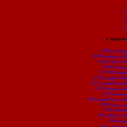
Categories
سلايدر
(7833)
أخبار وطنية
(5706)
24 ساعة
(1314)
رياضة
(1002)
شعلة TV
(709)
ثقافة وفنون
(578)
أسفل السليدر
(527)
طب وصحة
(376)
سياسة
(367)
التربية و التعليم
(363)
دين ودنيا
(356)
اقتصاد
(278)
اراء و اقلام
(97)
دولية
(90)
مستجدات
(61)