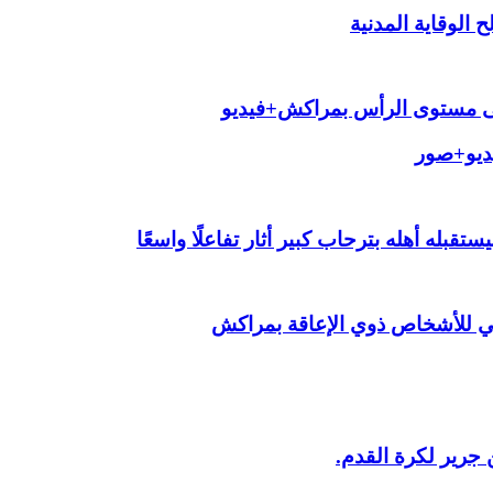
الوقاية المدنية
لى مستوى الرأس بمراكش+فيديو
يديو+صور
قبله أهله بترحاب كبير أثار تفاعلًا واسعًا
ي للأشخاص ذوي الإعاقة بمراكش
 جرير لكرة القدم.