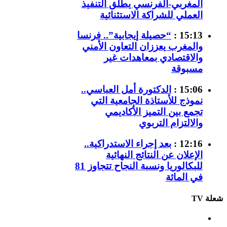
المغربي-الفرنسي يطلق التنفيذ
العملي للشراكة الاستثنائية
15:13 :
“حصيلة إيجابية”.. فرنسا
والمغرب يعززان التعاون الأمني
والاقتصادي بمعاهدات غير
مسبوقة
15:06 :
الدكتورة أمل العباسي..
نموذج للأستاذة الجامعية التي
تجمع بين التميز الأكاديمي
والالتزام التربوي
12:16 :
بعد إجراء الاستدراكية..
الإعلان عن النتائج النهائية
للبكالوريا ونسبة النجاح تتجاوز 81
في المائة
شعلة TV