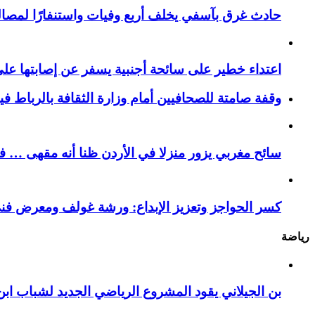
حادث غرق بآسفي يخلف أربع وفيات واستنفارًا لمصالح 
اعتداء خطير على سائحة أجنبية يسفر عن إصابتها ع
وقفة صامتة للصحافيين أمام وزارة الثقافة بالرباط ف
سائح مغربي يزور منزلا في الأردن ظنا أنه مقهى … فيست
كسر الحواجز وتعزيز الإبداع: ورشة غولف ومعرض فن
رياضة
بن الجيلاني يقود المشروع الرياضي الجديد لشباب ابن