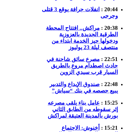
20:44 :
انفلات جرافة يوقع 3 قتلى
وجرحى
20:38 :
مراكش.. افتتاح المحطة
الطرقية الجديدة بالعزوزية
ودخولها حيز الخدمة ابتداء من
منتصف ليلة 23 يوليوز
22:51 :
مصرع سائق شاحنة في
حادث اصطدام مروع بالطريق
السيار قرب سيدي الزوين
22:48 :
صندوق الإيداع والتدبير
يبيع حصصه في بنك “سياش”
15:25 :
عامل بناء يلقى مصرعه
إثر سقوطه من الطابق الثاني
بورش بالمدينة العتيقة لمراكش
15:21 :
أخنوش: الاجتماع