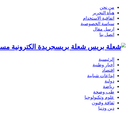
من نحن
هيأة التحرير
اتفاقية الاستخدام
سياسة الخصوصية
ارسل مقال
اتصل بنا
شعلة بريسجريدة الكترونية مست
الرئيسية
أخبار وطنية
اقتصاد
إبداعات شبابية
دولية
رياضة
طب وصحة
علوم وتكنولوجيا
ثقافة وفنون
دين ودنيا