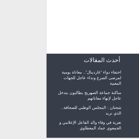
أحدث المقالات
اختفاء دواء “غاردينال”.. معاناة يومية
لمرضى الصرع ونداء عاجل للجهات
المعنية
ساكنة جماعة الصهريج يطالبون بتدخل
عاجل لإنهاء معاناتهم
شحتان : المجلس الوطني للصحافة..
الذي نريد
تعزية في وفاء والد الفاعل الإعلامي و
الجمعوي عماد المعطاوي