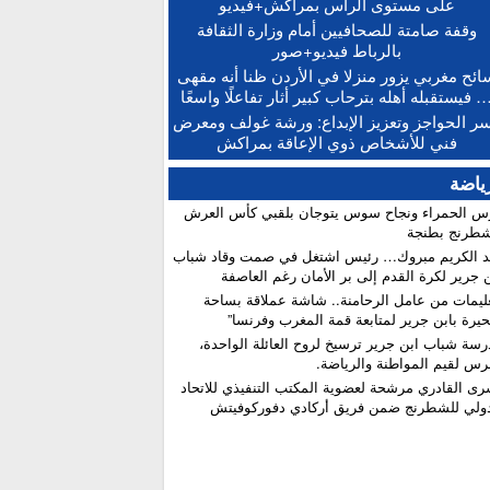
على مستوى الرأس بمراكش+فيديو
“حصيلة إيجابية”.. فرنسا والمغرب يعززان
15:13 
وقفة صامتة للصحافيين أمام وزارة الثقافة
تعاون الأمني والاقتصادي بمعاهدات غير مسبوقة
بالرباط فيديو+صور
الدكتورة أمل العباسي.. نموذج للأستاذة
15:06 
ائح مغربي يزور منزلا في الأردن ظنا أنه مقهى
امعية التي تجمع بين التميز الأكاديمي والالتزام
 فيستقبله أهله بترحاب كبير أثار تفاعلًا واسعًا
تربوي
ر الحواجز وتعزيز الإبداع: ورشة غولف ومعرض
بعد إجراء الاستدراكية.. الإعلان عن النتائج
12:16 
فني للأشخاص ذوي الإعاقة بمراكش
هائية للبكالوريا ونسبة النجاح تتجاوز 81 في المائة
ياضة
س الحمراء ونجاح سوس يتوجان بلقبي كأس العرش
شطرنج بطنجة
د الكريم مبروك… رئيس اشتغل في صمت وقاد شباب
 جرير لكرة القدم إلى بر الأمان رغم العاصفة
عليمات من عامل الرحامنة.. شاشة عملاقة بساحة
حيرة بابن جرير لمتابعة قمة المغرب وفرنسا”
درسة شباب ابن جرير ترسيخ لروح العائلة الواحدة،
رس لقيم المواطنة والرياضة.
رى القادري مرشحة لعضوية المكتب التنفيذي للاتحاد
دولي للشطرنج ضمن فريق أركادي دفوركوفيتش