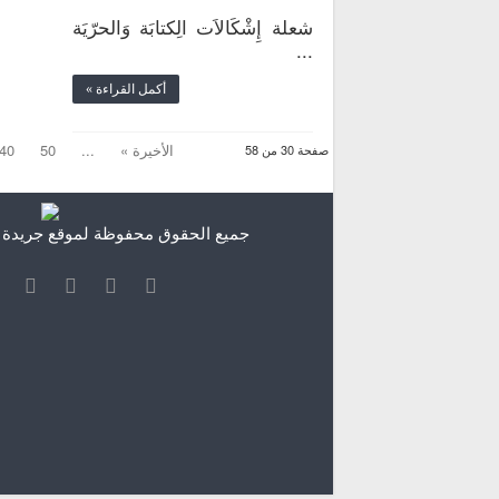
شعلة إِشْكَالاَت الِكتابَة وَالحرّيَة
...
أكمل القراءة »
الأخيرة »
...
50
40
صفحة 30 من 58
جميع الحقوق محفوظة لموقع جريدة الش