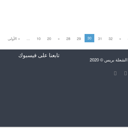
30
»
32
31
29
28
«
20
10
...
« الأولى
تابعنا على فيسبوك
علة بريس © 2020