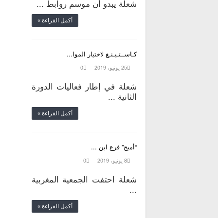
شعلة يبدو أن موسم روابط ...
أكمل القراءة »
كـاســتـيـنـغ لاختيار الموا...
25 يونيو، 2019
0
شعلة في إطار فعاليات الدورة
الثانية ...
أكمل القراءة »
“أميج” فرع ابن ...
8 يونيو، 2019
0
شعلة احتفت الجمعية المغربية
...
أكمل القراءة »