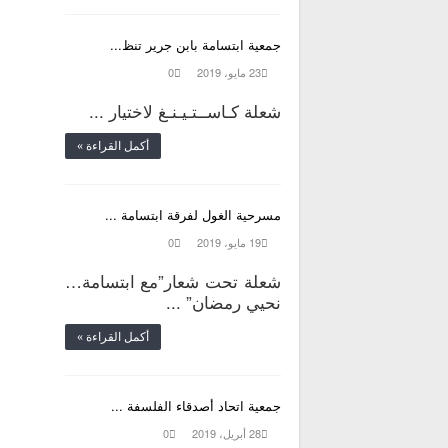
جمعية ابتسامة بابن جرير تنظ...
23 مايو، 2019
0
شعلة كـاســتـيـنـغ لاختيار ...
أكمل القراءة »
مسرحية الغول لفرقة ابتسامة ...
19 مايو، 2019
0
شعلة تحت شعار”مع ابتسامة…
نحيي رمضان” ...
أكمل القراءة »
جمعية اتحاد أصدقاء الفلسفة ...
28 أبريل، 2019
0