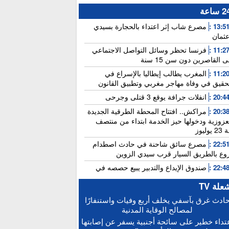
 ساعة
مصرع شاب إثر اعتداء بالحجارة بسيدي
13:51 
عثمان
فرنسا تحظر وسائل التواصل الاجتماعي
11:27 
 القاصرين دون سن 15 سنة
المغرب يطالب إيطاليا بالإسراع في
11:20 
تحقيق في وفاة مهاجر مغربي وتطبيق القانون
انفلات جرافة يوقع 3 قتلى وجرحى
20:44 
مراكش.. افتتاح المحطة الطرقية الجديدة
20:38 
لعزوزية ودخولها حيز الخدمة ابتداء من منتصف
 يوليوز
مصرع سائق شاحنة في حادث اصطدام
22:51 
وع بالطريق السيار قرب سيدي الزوين
صندوق الإيداع والتدبير يبيع حصصه في
22:48 
ك “سياش”
علة TV
عامل بناء يلقى مصرعه إثر سقوطه من
15:25 
ادث غرق بآسفي يخلف أربع وفيات واستنفارًا
طابق الثاني بورش بالمدينة العتيقة لمراكش
لمصالح الوقاية المدنية
أخنوش: الاجتماع المغربي-الفرنسي يطلق
15:21 
تداء خطير على سائحة أجنبية يسفر عن إصابتها
نفيذ العملي للشراكة الاستثنائية