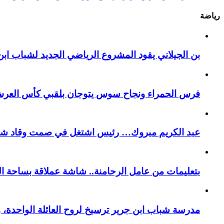
رياضة
بن الجيلاني يقود المشروع الرياضي الجديد لشباب ابن
فرس الحمراء ونجاح سوس يتوجان بلقبي كأس العر
عبد الكريم مبروك… رئيس اشتغل في صمت وقاد شباب 
بتعليمات من عامل الرحامنة.. شاشة عملاقة بساحة ال
​مدرسة شباب ابن جرير ترسيخ لروح العائلة الواحدة، 