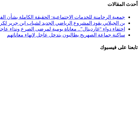
أحدث المقالات
جمعية الرحامنة للخدمات الاجتماعية: الحقيقة الكاملة بشأن الفي
بن الجيلاني يقود المشروع الرياضي الجديد لشباب ابن جرير لكرة
اختفاء دواء “غاردينال”.. معاناة يومية لمرضى الصرع ونداء عاج
ساكنة جماعة الصهريج يطالبون بتدخل عاجل لإنهاء معاناتهم
تابعنا على فيسبوك