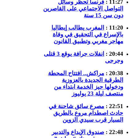
11:27 :
فرنسا تحظر وسائل
التواصل الاجتماعي على القاصرين
دون سن 15 سنة
11:20 :
المغرب يطالب إيطاليا
بالإسراع في التحقيق في وفاة
مهاجر مغربي وتطبيق القانون
20:44 :
انفلات جرافة يوقع 3 قتلى
وجرحى
20:38 :
مراكش.. افتتاح المحطة
الطرقية الجديدة بالعزوزية
ودخولها حيز الخدمة ابتداء من
منتصف ليلة 23 يوليوز
22:51 :
مصرع سائق شاحنة في
حادث اصطدام مروع بالطريق
السيار قرب سيدي الزوين
22:48 :
صندوق الإيداع والتدبير