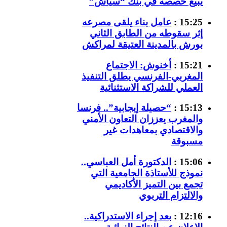
يبيع حصصه في بنك “سياش”
15:25 :
عامل بناء يلقى مصرعه
إثر سقوطه من الطابق الثاني
بورش بالمدينة العتيقة لمراكش
15:21 :
أخنوش: الاجتماع
المغربي-الفرنسي يطلق التنفيذ
العملي للشراكة الاستثنائية
15:13 :
“حصيلة إيجابية”.. فرنسا
والمغرب يعززان التعاون الأمني
والاقتصادي بمعاهدات غير
مسبوقة
15:06 :
الدكتورة أمل العباسي..
نموذج للأستاذة الجامعية التي
تجمع بين التميز الأكاديمي
والالتزام التربوي
12:16 :
بعد إجراء الاستدراكية..