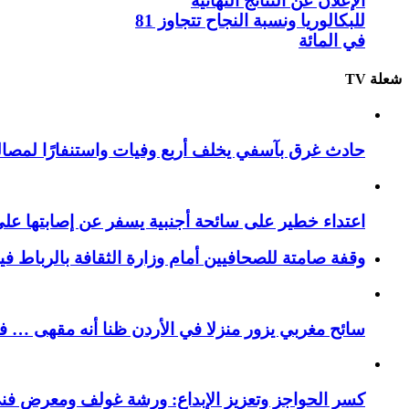
الإعلان عن النتائج النهائية
للبكالوريا ونسبة النجاح تتجاوز 81
في المائة
شعلة TV
حادث غرق بآسفي يخلف أربع وفيات واستنفارًا لمصالح 
اعتداء خطير على سائحة أجنبية يسفر عن إصابتها ع
وقفة صامتة للصحافيين أمام وزارة الثقافة بالرباط ف
سائح مغربي يزور منزلا في الأردن ظنا أنه مقهى … فيست
كسر الحواجز وتعزيز الإبداع: ورشة غولف ومعرض فن