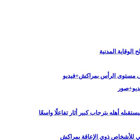
الوقاية المدنية
لى مستوى الرأس بمراكش+فيديو
يديو+صور
قبله أهله بترحاب كبير أثار تفاعلًا واسعًا
ي للأشخاص ذوي الإعاقة بمراكش