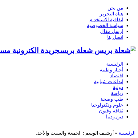
من نحن
هيأة التحرير
اتفاقية الاستخدام
سياسة الخصوصية
ارسل مقال
اتصل بنا
شعلة بريسجريدة الكترونية مست
الرئيسية
أخبار وطنية
اقتصاد
إبداعات شبابية
دولية
رياضة
طب وصحة
علوم وتكنولوجيا
ثقافة وفنون
دين ودنيا
الرئيسية
»
أرشيف الوسم : الجمعة والسبت والأحد.