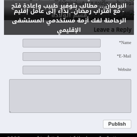
البرلمان… مطالب بتوفير طبيب وإعادة فتح
- مع اقتراب رمضان.. نداء إلى عامل إقليم
قسم الولادة
الرحامنة لفك أزمة مستخدمي المستشفى
Leave a Reply
الإقليمي
Name*
E-Mail*
Website
Publish