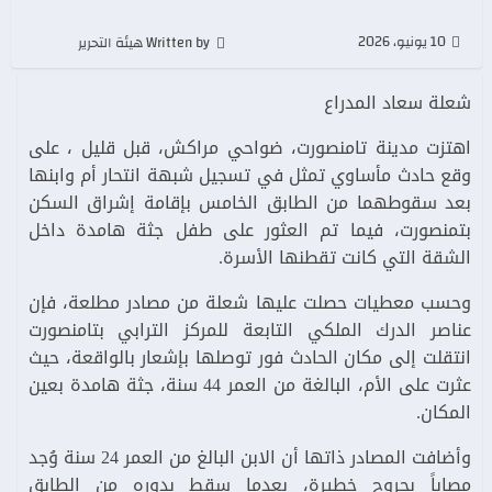
10 يونيو، 2026
Written by هيئة التحرير
شعلة سعاد المدراع
اهتزت مدينة تامنصورت، ضواحي مراكش، قبل قليل ، على
وقع حادث مأساوي تمثل في تسجيل شبهة انتحار أم وابنها
بعد سقوطهما من الطابق الخامس بإقامة إشراق السكن
بتمنصورت، فيما تم العثور على طفل جثة هامدة داخل
الشقة التي كانت تقطنها الأسرة.
وحسب معطيات حصلت عليها شعلة من مصادر مطلعة، فإن
عناصر الدرك الملكي التابعة للمركز الترابي بتامنصورت
انتقلت إلى مكان الحادث فور توصلها بإشعار بالواقعة، حيث
عثرت على الأم، البالغة من العمر 44 سنة، جثة هامدة بعين
المكان.
وأضافت المصادر ذاتها أن الابن البالغ من العمر 24 سنة وُجد
مصاباً بجروح خطيرة، بعدما سقط بدوره من الطابق