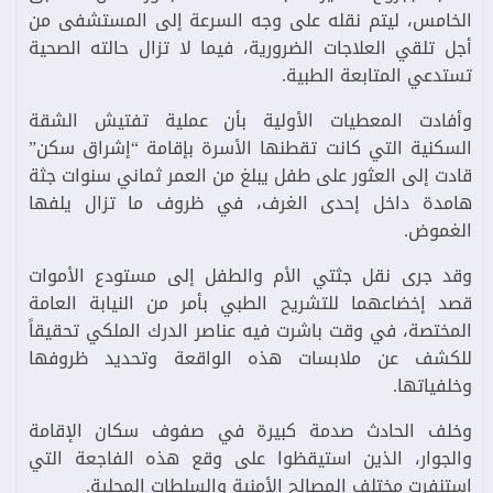
الخامس، ليتم نقله على وجه السرعة إلى المستشفى من
أجل تلقي العلاجات الضرورية، فيما لا تزال حالته الصحية
تستدعي المتابعة الطبية.
وأفادت المعطيات الأولية بأن عملية تفتيش الشقة
السكنية التي كانت تقطنها الأسرة بإقامة “إشراق سكن”
قادت إلى العثور على طفل يبلغ من العمر ثماني سنوات جثة
هامدة داخل إحدى الغرف، في ظروف ما تزال يلفها
الغموض.
وقد جرى نقل جثتي الأم والطفل إلى مستودع الأموات
قصد إخضاعهما للتشريح الطبي بأمر من النيابة العامة
المختصة، في وقت باشرت فيه عناصر الدرك الملكي تحقيقاً
للكشف عن ملابسات هذه الواقعة وتحديد ظروفها
وخلفياتها.
وخلف الحادث صدمة كبيرة في صفوف سكان الإقامة
والجوار، الذين استيقظوا على وقع هذه الفاجعة التي
استنفرت مختلف المصالح الأمنية والسلطات المحلية.