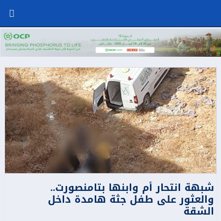
شبهة انتحار أم وابنها بتامنصورت..
والعثور على طفل جثة هامدة داخل
الشقة