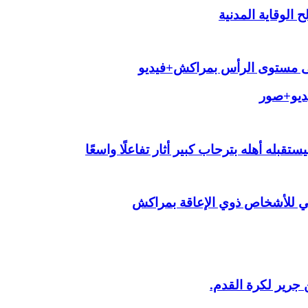
الوقاية المدنية
لى مستوى الرأس بمراكش+فيديو
يديو+صور
قبله أهله بترحاب كبير أثار تفاعلًا واسعًا
ي للأشخاص ذوي الإعاقة بمراكش
 جرير لكرة القدم.