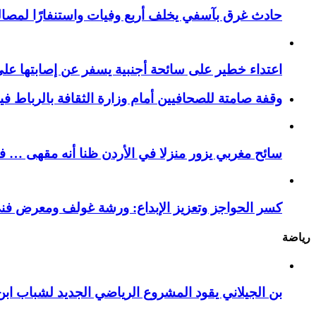
حادث غرق بآسفي يخلف أربع وفيات واستنفارًا لمصالح 
اعتداء خطير على سائحة أجنبية يسفر عن إصابتها ع
وقفة صامتة للصحافيين أمام وزارة الثقافة بالرباط ف
سائح مغربي يزور منزلا في الأردن ظنا أنه مقهى … فيست
كسر الحواجز وتعزيز الإبداع: ورشة غولف ومعرض فن
رياضة
بن الجيلاني يقود المشروع الرياضي الجديد لشباب ابن