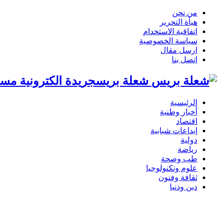
من نحن
هيأة التحرير
اتفاقية الاستخدام
سياسة الخصوصية
ارسل مقال
اتصل بنا
شعلة بريسجريدة الكترونية مست
الرئيسية
أخبار وطنية
اقتصاد
إبداعات شبابية
دولية
رياضة
طب وصحة
علوم وتكنولوجيا
ثقافة وفنون
دين ودنيا