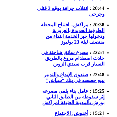
20:44 :
انفلات جرافة يوقع 3 قتلى
وجرحى
20:38 :
مراكش.. افتتاح المحطة
الطرقية الجديدة بالعزوزية
ودخولها حيز الخدمة ابتداء من
منتصف ليلة 23 يوليوز
22:51 :
مصرع سائق شاحنة في
حادث اصطدام مروع بالطريق
السيار قرب سيدي الزوين
22:48 :
صندوق الإيداع والتدبير
يبيع حصصه في بنك “سياش”
15:25 :
عامل بناء يلقى مصرعه
إثر سقوطه من الطابق الثاني
بورش بالمدينة العتيقة لمراكش
15:21 :
أخنوش: الاجتماع