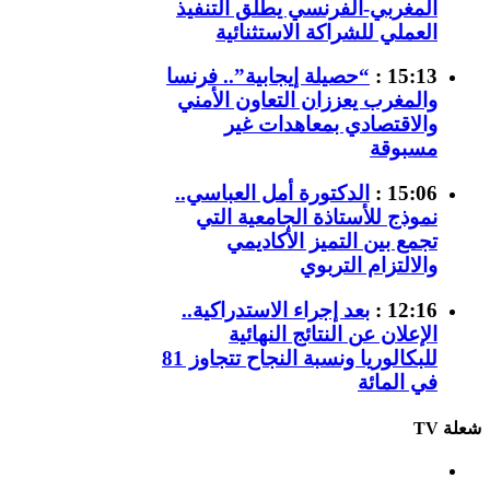
المغربي-الفرنسي يطلق التنفيذ
العملي للشراكة الاستثنائية
15:13 :
“حصيلة إيجابية”.. فرنسا
والمغرب يعززان التعاون الأمني
والاقتصادي بمعاهدات غير
مسبوقة
15:06 :
الدكتورة أمل العباسي..
نموذج للأستاذة الجامعية التي
تجمع بين التميز الأكاديمي
والالتزام التربوي
12:16 :
بعد إجراء الاستدراكية..
الإعلان عن النتائج النهائية
للبكالوريا ونسبة النجاح تتجاوز 81
في المائة
شعلة TV