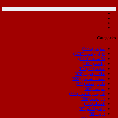
Categories
سلايدر
(7834)
أخبار وطنية
(5707)
24 ساعة
(1315)
رياضة
(1002)
شعلة TV
(709)
ثقافة وفنون
(578)
أسفل السليدر
(528)
طب وصحة
(376)
سياسة
(367)
التربية و التعليم
(363)
دين ودنيا
(356)
اقتصاد
(278)
اراء و اقلام
(97)
دولية
(90)