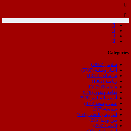
Categories
سلايدر
(7834)
أخبار وطنية
(5707)
24 ساعة
(1315)
رياضة
(1002)
شعلة TV
(709)
ثقافة وفنون
(578)
أسفل السليدر
(528)
طب وصحة
(376)
سياسة
(367)
التربية و التعليم
(363)
دين ودنيا
(356)
اقتصاد
(278)