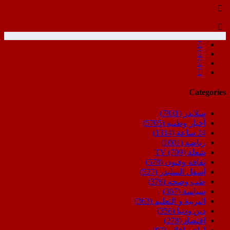
Categories
سلايدر
(7831)
أخبار وطنية
(5705)
24 ساعة
(1314)
رياضة
(1001)
شعلة TV
(709)
ثقافة وفنون
(578)
أسفل السليدر
(527)
طب وصحة
(376)
سياسة
(367)
التربية و التعليم
(363)
دين ودنيا
(356)
اقتصاد
(278)