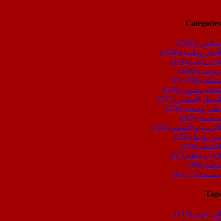
Categories
سلايدر
(7833)
أخبار وطنية
(5706)
24 ساعة
(1314)
رياضة
(1002)
شعلة TV
(709)
ثقافة وفنون
(578)
أسفل السليدر
(527)
طب وصحة
(376)
سياسة
(367)
التربية و التعليم
(363)
دين ودنيا
(356)
اقتصاد
(278)
اراء و اقلام
(97)
دولية
(90)
مستجدات
(61)
Tags
ابن جرير
(113)