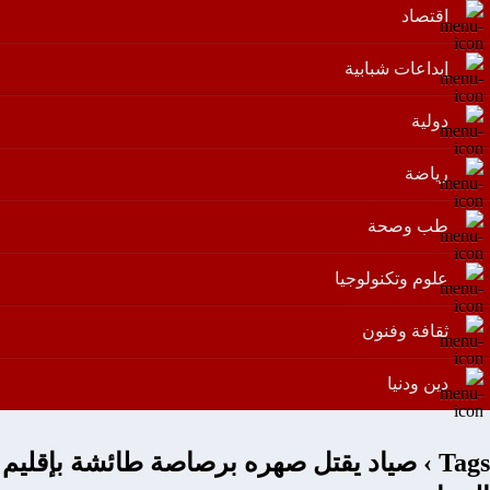
اقتصاد
إبداعات شبابية
دولية
رياضة
طب وصحة
علوم وتكنولوجيا
ثقافة وفنون
دين ودنيا
Tags › صياد يقتل صهره برصاصة طائشة بإقليم