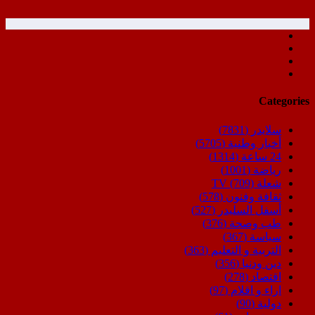
Categories
سلايدر
(7831)
أخبار وطنية
(5705)
24 ساعة
(1314)
رياضة
(1001)
شعلة TV
(709)
ثقافة وفنون
(578)
أسفل السليدر
(527)
طب وصحة
(376)
سياسة
(367)
التربية و التعليم
(363)
دين ودنيا
(356)
اقتصاد
(278)
اراء و اقلام
(97)
دولية
(90)