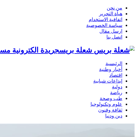
من نحن
هيأة التحرير
اتفاقية الاستخدام
سياسة الخصوصية
ارسل مقال
اتصل بنا
شعلة بريسجريدة الكترونية مست
الرئيسية
أخبار وطنية
اقتصاد
إبداعات شبابية
دولية
رياضة
طب وصحة
علوم وتكنولوجيا
ثقافة وفنون
دين ودنيا