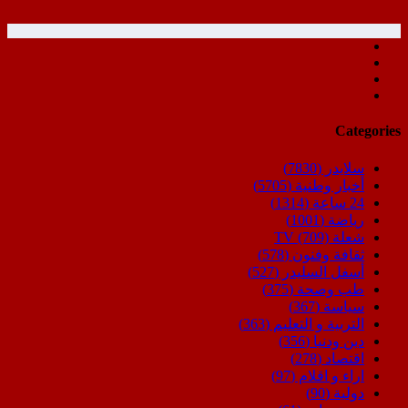
Categories
سلايدر
(7830)
أخبار وطنية
(5705)
24 ساعة
(1314)
رياضة
(1001)
شعلة TV
(709)
ثقافة وفنون
(578)
أسفل السليدر
(527)
طب وصحة
(375)
سياسة
(367)
التربية و التعليم
(363)
دين ودنيا
(356)
اقتصاد
(278)
اراء و اقلام
(97)
دولية
(90)