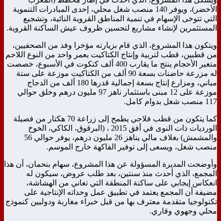
الأخضر)، ويوفر 140 منصب شغل محلي، إحدى المبادرات التنموية
التي تتوخى الإسهام في تنمية المناطق القروية النائية، وتشجيع
المستثمرين لإنشاء مشاريع لتحسين ظروف عيش الساكنة القروية.
ويتكون هذا المشروع، الذي قام بزيارته مؤخرا وفد من الصحفيين،
من قطبين، قطب لتربية وإنتاج الكتاكيت بعمر واحد من النوع اللاحم
متغير الأحجام ينتج ما يقارب 400 ألف كتكوت في الأسبوع، خصصت
له مزرعة حاضنات بسعة 90 ألف من الكتاكيت موزعة على ستة
مباني، ومزارع إنتاج بسعة إجمالية قدرها 180 ألف من الدجاج
موزعة على 12 مبنى باستثمار ناهز 97 مليون درهم وخلق حوالي
117 منصب شغل بدوام كامل.
كما يتكون من قطب فلاحي يطمح إلى زراعة 70 هكتار من فصيلة
الورديات ذات النوى في أفق 2015 ، (البرقوق، الكاكي، الخوخ
والمشمش) بغلاف مالي يناهز 26 مليون درهم، يوفر حوالي 56
منصب شغل، ويسعى إلى توفير الفاكهة خارج الموسم.
وأوضحت المديرة المسؤولة عن هذا المشروع، سهام بنحمان، أن هذا
المجمع، الذي أحدث منذ سنتين، بعد طلب عروض، سيكون له
انعكاس إيجابي على ساكنة المنطقة التي تعاني من الهشاشة،
مضيفة أن المجمع يعتمد في تطبيق عمل وحداته الإنتاجية على
تكنولوجيا متقدمة معترف بها من قبل خبراء مغاربة ودوليين كنموذج
محلي وجهوي وقاري.