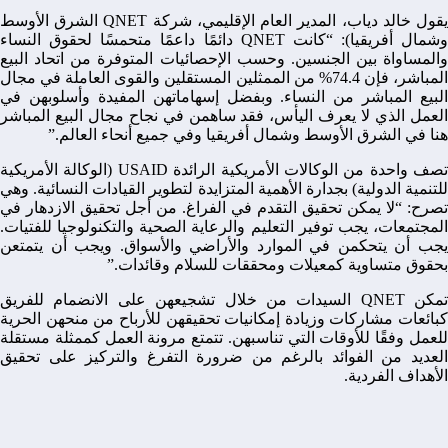
يقول خالد دياب، المدير العام الإقليمي، شركة QNET الشرق الأوسط
وشمال أفريقيا): “كانت QNET دائمًا داعمًا متحمسًا لحقوق النساء
والمساواة بين الجنسين. وحسب الإحصائيات المتوفرة من اتحاد البيع
المباشر، فإن 74.4% من الممثلين المستقلين والقوى العاملة في مجال
البيع المباشر من النساء. وبفضل إسهاماتهن المفيدة وأسلوبهن في
العمل الذي لا يعرف اليأس، فقد ساهمن في نجاح مجال البيع المباشر
هنا في الشرق الأوسط وشمال أفريقيا وفي جميع أنحاء العالم.”
تصف واحدة من الوكالات الأمريكية الرائدة USAID (الوكالة الأمريكية
للتنمية الدولية) بجدارة الأهمية المتزايدة لتطوير القيادات النسائية. وهي
تصرح: “لا يمكن تحقيق التقدم في الفراغ. من أجل تحقيق الازدهار في
المجتمعات، يجب توفير التعليم والرعاية الصحية والتكنولوجيا للفتيات.
يجب أن يتحكمن في الموارد والأراضي والأسواق. ويجب أن يتمتعن
بحقوق متساوية كمعيلات ومحققات للسلام وقائدات.”
تمكن QNET السيدات من خلال تشجيعهن على الانضمام للفريق
كبائعات مشاركات وزيادة إمكانيات تحقيقهن للأرباح من منحهن الحرية
للعمل وفقًا للأوقات التي تناسبهن. تتمتع مرونة العمل كممثلة مستقلة
العديد من الفوائد بالرغم من ضرورة التفرغ والتركيز على تحقيق
الأهداف الفردية.