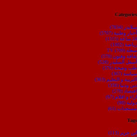
Categories
سلايدر
(7834)
أخبار وطنية
(5707)
24 ساعة
(1315)
رياضة
(1002)
شعلة TV
(709)
ثقافة وفنون
(578)
أسفل السليدر
(528)
طب وصحة
(376)
سياسة
(367)
التربية و التعليم
(363)
دين ودنيا
(356)
اقتصاد
(278)
اراء و اقلام
(97)
دولية
(90)
مستجدات
(61)
Tags
ابن جرير
(113)