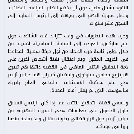
النفوذ بشكل فاعل، دون أن يخضع لنظام المراقبة القضائية.
وتصل عقوبة التهم التى وجهت إلى الرئيس السابق إلى
السجن عشر سنوات.
وجرت هذه التطورات فى وقت تتزايد فيه الشائعات حول
عزم ساركوزى العودة إلى الساحة السياسية، لاسيما من
خلال تولى رئاسة حزب الاتحاد من أجل حركة شعبية المحافظ
فى الخريف المقبل. وتم اعتقال ثلاثة أشخاص آخرين على
ذمة التحقيق الإثنين الماضى فى القضية ذاتها هم تييرى
هيرتزوج محامى ساركوزى وقاضيان كبيران هما جيلبير أزيبير
مدع عام محكمة الاستئناف والمدعى العام باتريك
ساسوست، الذى لم يمثل أمام القضاة.
ويسعى قضاة التحقيق للتثبت مما إذا كان الرئيس السابق
حاول الحصول على معلومات
طى السرية المهنية
من
»
«
جيلبير أزيبير حول قرار قضائى يطوله مقابل وعد بمنحه منصبا
بارزا فى موناكو.