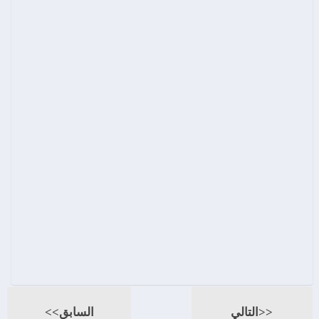
<<التالي
السابق>>