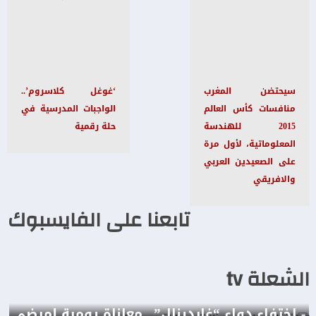
سيحتضن المغرب
‘غوغل كلاسروم’..
منافسات كأس العالم
الواجبات المدرسية في
2015 للهندسة
حلة رقمية
المعلوماتية، لأول مرة
على الصعيدين العربي
والافريقي
تابعنا على الفايسبوك
الشعلة tv
- اختفاء دواء “غاردينال”.. معاناة يومية لمرضى