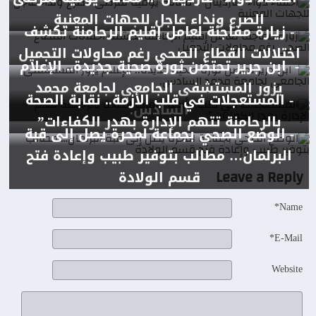
الصرع ونداء عاجل للجهات المعنية
- زيارة مفاجئة لعامل إقليم الرحامنة تكشف
اختلالات القطاع الصحي رغم محاولات التجميل
- ابن جرير تحتضن ثورة صحية جديدة.. الإعلام
يزور المستشفى الجامعي لجامعة محمد
- المستعجلات في قلب الأزمة.. نقابة الصحة
السادس.
بالرحامنة تتهم الإدارة بهدر الكفاءات”
- الوضع الصحي بجماعة لمحرة يصل إلى قبة
البرلمان… مطالب بتوفير طبيب وإعادة فتح
Leave a Reply
قسم الولادة
Name*
E-Mail*
Website