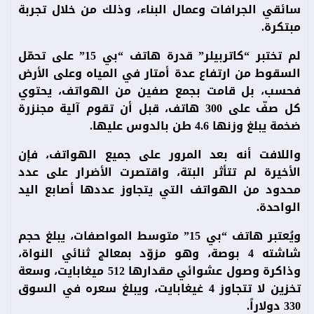
سائقي الجرافات وعمال البناء، وذلك من خلال تجربة
مبتكرة.
لم تختبر “كاتربيلر” قدرة هاتف “بي 15” على تحمّل
السقوط من ارتفاع عدة أمتار في المياه وعلى الأرض
فحسب، بل قامت بجمع صفين من الهواتف، يحتوي
كل صفّ على 300 هاتف، قبل أن تقوم آلية مجنزرة
ضخمة يبلغ وزنها 4.6 طن بالدوس عليها.
واللافت أنه بعد المرور على جميع الهواتف، فإن
الأخيرة لم تتأثر البتة، واقتصرت الأضرار على عدد
محدود من الهواتف التي يتجاوز عددها أصابع اليد
الواحدة.
ويُعتبر هاتف “بي 15” متوسط المواصفات، يبلغ حجم
شاشته 4 بوصة، وهو مزوّد بمعالج ثنائي النواة،
وذاكرة وصول عشوائي مقدارها 512 ميغابايت، وسعة
تخزين لا تتجاوز 4 غيغابايت، ويبلغ سعره في السوق
330 دولاراً.