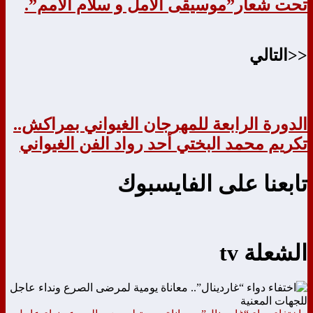
تحت شعار”موسيقى الأمل و سلام الأمم”.
<<التالي
الدورة الرابعة للمهرجان الغيواني بمراكش..
تكريم محمد البختي أحد رواد الفن الغيواني
تابعنا على الفايسبوك
الشعلة tv