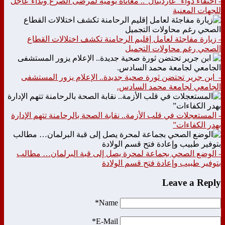
- اختفاء دواء “غاردينال”.. معاناة يومية لمرضى الصرع ونداء عاجل
للجهات المعنية
- زيارة مفاجئة لعامل إقليم الرحامنة تكشف اختلالات القطاع
الصحي رغم محاولات التجميل
- ابن جرير تحتضن ثورة صحية جديدة.. الإعلام يزور المستشفى
الجامعي لجامعة محمد السادس.
- المستعجلات في قلب الأزمة.. نقابة الصحة بالرحامنة تتهم الإدارة
بهدر الكفاءات”
- الوضع الصحي بجماعة لمحرة يصل إلى قبة البرلمان… مطالب
بتوفير طبيب وإعادة فتح قسم الولادة
Leave a Reply
Name*
E-Mail*