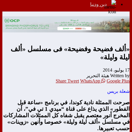
دين ودنيا
«ألف فضيحة وفضيحة» فى مسلسل «ألف
ليلة وليلة»
17 يوليو، 2014
Written by هيئة التحرير
Share
Tweet
WhatsApp
Google Plus
شعلة بريس
صرحت الممثلة نادية كوندا، في برنامج «ساعة قبل
الفطور» الذي يذاع على قناة “ميدي 1 تي في”، أن
المخرج أنور معتصم يقبل شفاه كل الممثلات المشاركات
في مسلسل «ألف ليلة وليلة» خصوصا وأنهن «زوينات»
حسب تعبيرها.