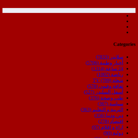
Categories
سلايدر
(7833)
أخبار وطنية
(5706)
24 ساعة
(1314)
رياضة
(1002)
شعلة TV
(709)
ثقافة وفنون
(578)
أسفل السليدر
(527)
طب وصحة
(376)
سياسة
(367)
التربية و التعليم
(363)
دين ودنيا
(356)
اقتصاد
(278)
اراء و اقلام
(97)
دولية
(90)