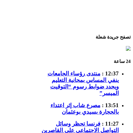
تصفح جريدة شعلة
24 ساعة
12:37 :
منتدى رؤساء الجامعات
ينفي المساس بمجانية التعليم
ويحدد ضوابط رسوم “التوقيت
الميسر”
13:51 :
مصرع شاب إثر اعتداء
بالحجارة بسيدي بوعثمان
11:27 :
فرنسا تحظر وسائل
التواصل الاجتماعي على القاصرين