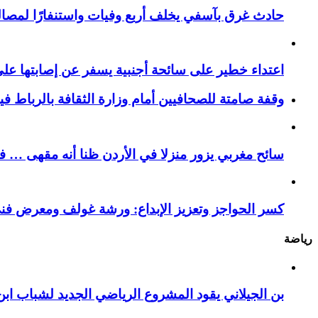
حادث غرق بآسفي يخلف أربع وفيات واستنفارًا لمصالح 
اعتداء خطير على سائحة أجنبية يسفر عن إصابتها ع
وقفة صامتة للصحافيين أمام وزارة الثقافة بالرباط ف
سائح مغربي يزور منزلا في الأردن ظنا أنه مقهى … فيست
كسر الحواجز وتعزيز الإبداع: ورشة غولف ومعرض فن
رياضة
بن الجيلاني يقود المشروع الرياضي الجديد لشباب ابن