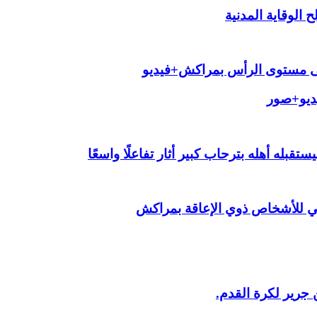
الوقاية المدنية
لى مستوى الرأس بمراكش+فيديو
يديو+صور
قبله أهله بترحاب كبير أثار تفاعلًا واسعًا
ي للأشخاص ذوي الإعاقة بمراكش
 جرير لكرة القدم.