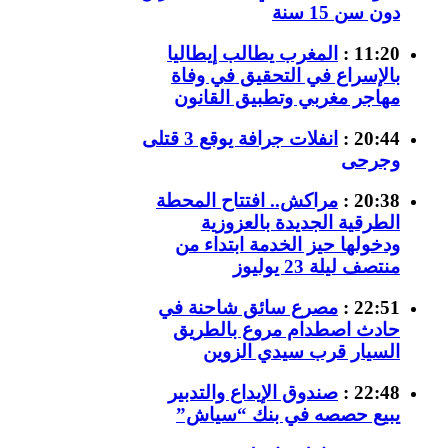
دون سن 15 سنة
11:20 :
المغرب يطالب إيطاليا
بالإسراع في التحقيق في وفاة
مهاجر مغربي وتطبيق القانون
20:44 :
انفلات جرافة يوقع 3 قتلى
وجرحى
20:38 :
مراكش.. افتتاح المحطة
الطرقية الجديدة بالعزوزية
ودخولها حيز الخدمة ابتداء من
منتصف ليلة 23 يوليوز
22:51 :
مصرع سائق شاحنة في
حادث اصطدام مروع بالطريق
السيار قرب سيدي الزوين
22:48 :
صندوق الإيداع والتدبير
يبيع حصصه في بنك “سياش”