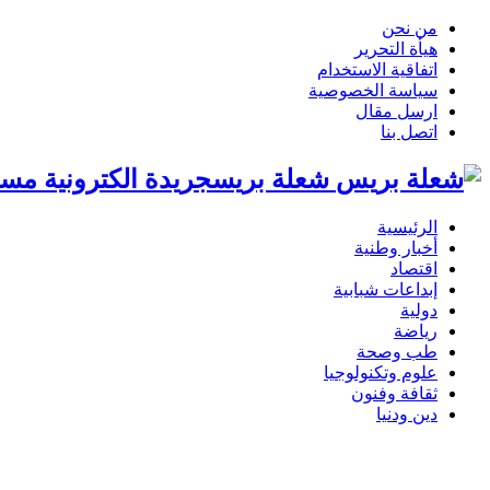
من نحن
هيأة التحرير
اتفاقية الاستخدام
سياسة الخصوصية
ارسل مقال
اتصل بنا
شعلة بريسجريدة الكترونية مست
الرئيسية
أخبار وطنية
اقتصاد
إبداعات شبابية
دولية
رياضة
طب وصحة
علوم وتكنولوجيا
ثقافة وفنون
دين ودنيا