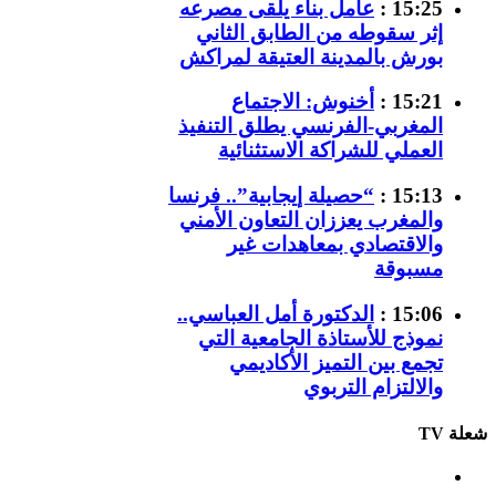
15:25 :
عامل بناء يلقى مصرعه
إثر سقوطه من الطابق الثاني
بورش بالمدينة العتيقة لمراكش
15:21 :
أخنوش: الاجتماع
المغربي-الفرنسي يطلق التنفيذ
العملي للشراكة الاستثنائية
15:13 :
“حصيلة إيجابية”.. فرنسا
والمغرب يعززان التعاون الأمني
والاقتصادي بمعاهدات غير
مسبوقة
15:06 :
الدكتورة أمل العباسي..
نموذج للأستاذة الجامعية التي
تجمع بين التميز الأكاديمي
والالتزام التربوي
شعلة TV